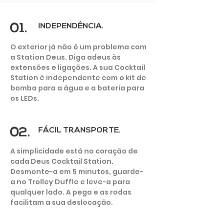
01.
INDEPENDÊNCIA.
O exterior já não é um problema com
a Station Deus. Diga adeus às
extensões e ligações. A sua Cocktail
JARDIM
Station é independente com o kit de
DE VERÃO
bomba para a água e a bateria para
os LEDs.
02.
FÁCIL TRANSPORTE.
A simplicidade está no coração de
cada Deus Cocktail Station.
Desmonte-a em 5 minutos, guarde-
a no Trolley Duffle e leve-a para
qualquer lado. A pega e as rodas
facilitam a sua deslocação.