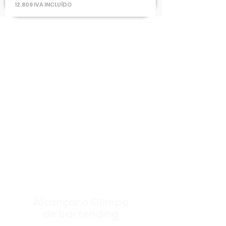
12.809 IVA INCLUÍDO
Alcançar o Olimpo
de bartending