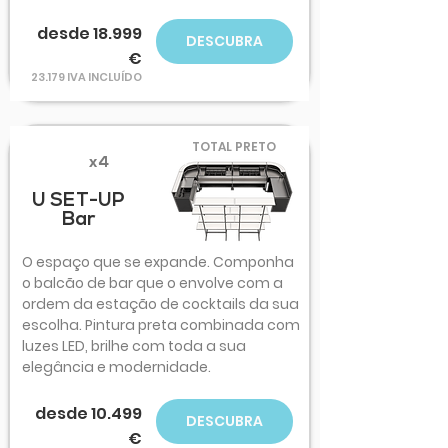
desde 18.999
DESCUBRA
€
23.179 IVA INCLUÍDO
TOTAL PRETO
x4
U SET-UP
Bar
O espaço que se expande. Componha
o balcão de bar que o envolve com a
ordem da estação de cocktails da sua
escolha. Pintura preta combinada com
luzes LED, brilhe com toda a sua
elegância e modernidade.
desde 10.499
DESCUBRA
€