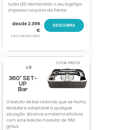
luzes LED destacarão o seu logótipo
impresso na parte da frente.
desde 2.399
DESCUBRA
€
2.927 IVA INCLUÍDO
TOTAL PRETO
x9
360° SET-
UP
Bar
O balcão de bar redondo que se fecha.
Modular e adaptável a qualquer
situação. Alcance a máxima eficácia
com este balcão modular de 360
graus.