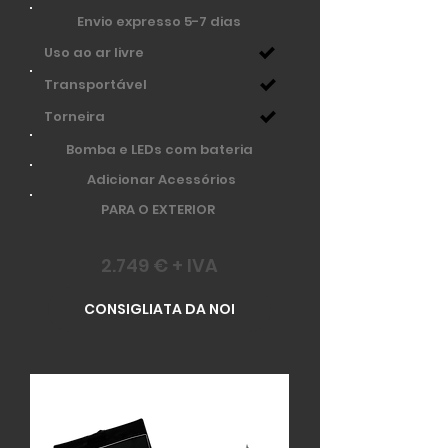
Envio expresso 5-7 dias
Uso ao ar livre
Transportável
Torneira
Bomba e LEDs com bateria
Adicionar Acessórios
PARA O EXTERIOR
2.749 € + IVA
CONSIGLIATA DA NOI