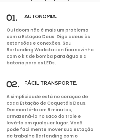
01.
AUTONOMIA.
Outdoors não é mais um problema
com a Estação Deus. Diga adeus às
extensões e conexões. Seu
Outdoor Bar
Bartending Workstation fica sozinho
- DEHOR
com o kit de bomba para água e a
bateria para os LEDs.
02.
FÁCIL TRANSPORTE.
A simplicidade está no coração de
cada Estação de Coquetéis Deus.
Desmontá-lo em 5 minutos,
armazená-lo no saco do trole e
levá-lo em qualquer lugar. Você
pode facilmente mover sua estação
de trabalho Bartending com o