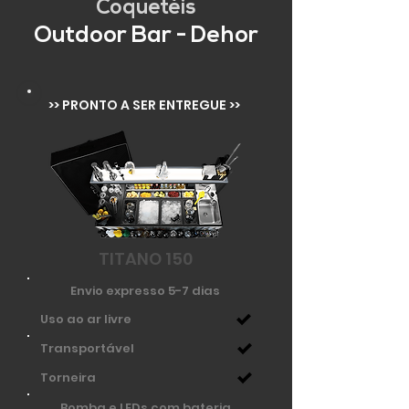
Coquetéis
Outdoor Bar - Dehor
>> PRONTO A SER ENTREGUE >>
TITANO 150
Envio expresso 5-7 dias
Uso ao ar livre
Transportável
Torneira
Bomba e LEDs com bateria