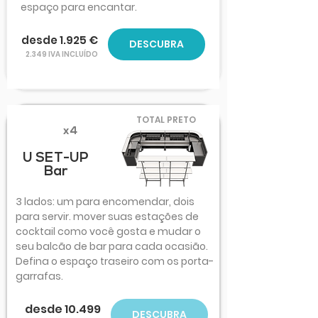
espaço para encantar.
desde 1.925 €
DESCUBRA
2.349 IVA INCLUÍDO
TOTAL PRETO
x4
U SET-UP
Bar
3 lados: um para encomendar, dois
para servir. mover suas estações de
cocktail como você gosta e mudar o
seu balcão de bar para cada ocasião.
Defina o espaço traseiro com os porta-
garrafas.
desde 10.499
DESCUBRA