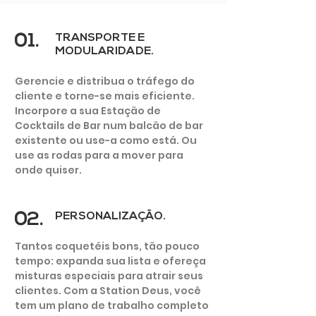
01.
TRANSPORTE E
MODULARIDADE.
Gerencie e distribua o tráfego do
cliente e torne-se mais eficiente.
CLUBE e
Incorpore a sua Estação de
DISCOTECA
Cocktails de Bar num balcão de bar
existente ou use-a como está. Ou
use as rodas para a mover para
onde quiser.
02.
PERSONALIZAÇÃO.
Tantos coquetéis bons, tão pouco
tempo: expanda sua lista e ofereça
misturas especiais para atrair seus
clientes. Com a Station Deus, você
tem um plano de trabalho completo