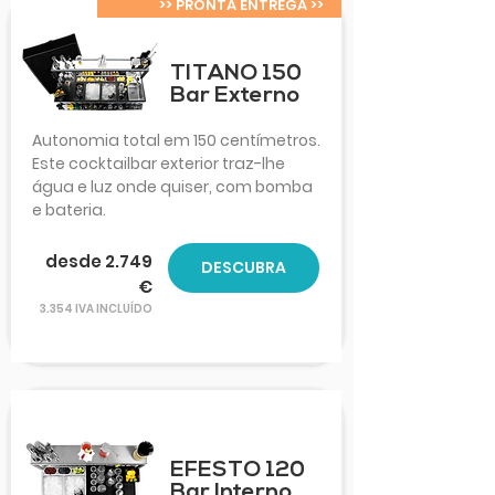
>> PRONTA ENTREGA >>
TITANO 150
Bar Externo
Autonomia total em 150 centímetros.
Este cocktailbar exterior traz-lhe
água e luz onde quiser, com bomba
e bateria.
desde 2.749
DESCUBRA
€
3.354 IVA INCLUÍDO
EFESTO 120
Bar Interno