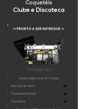
Coquetéis
Clube e Discoteca
>> PRONTO A SER ENTREGUE >>
TITANO 150
Envio expresso 5-7 dias
Uso ao ar livre
Transportável
Torneira