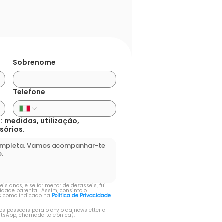
Sobrenome
Telefone
: medidas, utilização,
sórios.
s anos, e se for menor de dezasseis, fui 
idade parental. Assim, consinto o 
 como indicado na 
Política de Privacidade.
 pessoais para o envio da newsletter e 
tsApp, chamada telefónica).