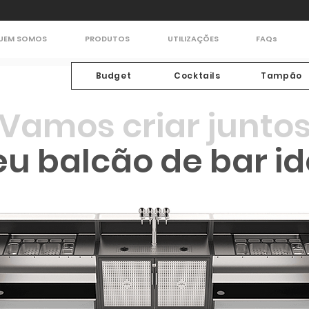
UEM SOMOS
PRODUTOS
UTILIZAÇÕES
FAQs
Budget
Cocktails
Tampão
Vamos criar junto
eu balcão de bar id