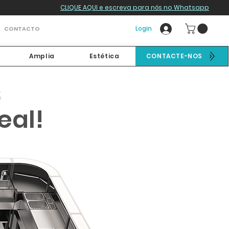
CLIQUE AQUI e escreva para nós no Whatsapp
Login
CONTACTO
Amplia
Estética
CONTACTE-NOS
s
eal!