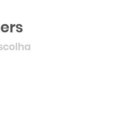
ers
scolha