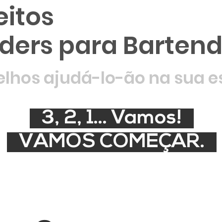
eitos
ders para Bartend
elhos ajudá-lo-ão na sua e
3, 2, 1... Vamos!
VAMOS COMEÇAR.