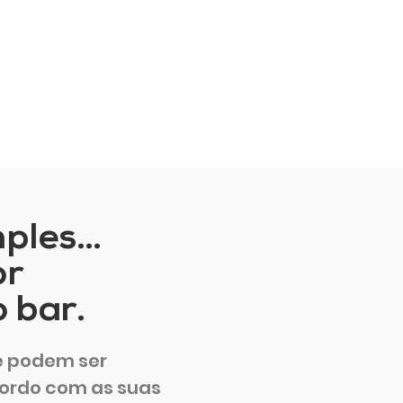
ples...
or
o bar.
e podem ser
ordo com as suas