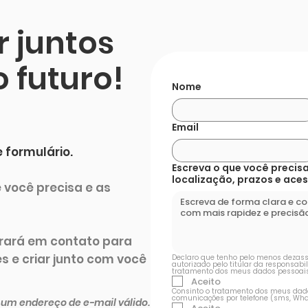
 juntos
o futuro!
Nome
Email
 formulário.
Escreva o que você precisa
localização, prazos e aces
você precisa e as
trará em contato para
s e criar junto com você
Declaro que tenho pelo menos dezassei
autorizado pelo titular da responsabil
tratamento dos meus dados pessoais
Aceito
Consinto o tratamento dos meus dados
comunicações por telefone (sms, Wha
 um endereço de e-mail válido.