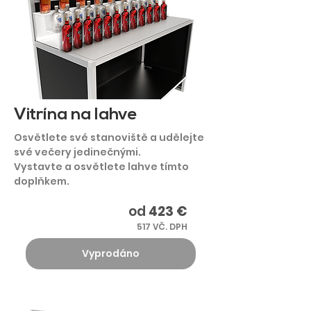
Vitrína na lahve
Osvětlete své stanoviště a udělejte
své večery jedinečnými.
Vystavte a osvětlete lahve tímto
doplňkem.
od
423 €
517 VČ. DPH
Vyprodáno