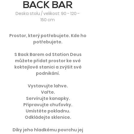
BACK BAR
Deska stolu / velikost:
90 - 120 -
150
cm
Prostor, který potřebujete. Kde ho
potřebujete.
S Back Barem od Station Deus
můžete přidat prostor ke své
koktejlové stanici a zvýšit své
podnikání.
Vystavujte lahve.
Vařte.
Servírujte kanapky.
Připravujte chuťovky.
Umístěte pokladnu.
Odkládejte sklenice.
Díky jeho hladkému povrchu jej