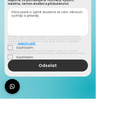
Napište, co potřebujete: rozměry, využití,
lokalita, termín dodání a příslušenství.
Prohlašuji, že mi je alespoň šestnáct let, a pokud je mi méně než 
šestnáct, mám souhlas zákonného zástupce. Souhlasím proto se 
zpracováním mých osobních údajů, jak je uvedeno v Zásadách 
ochrany 
osobních údajů.
Souhlasím
Souhlasím se zpracováním mých osobních údajů. Pro zasílání 
newsletteru, komunikaci telefonem (SMS, WhatsApp, hlasové volání).
Souhlasím
Odselat
Nemáte koktejlovou