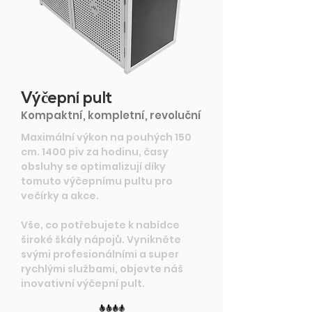
Vý
č
epní pult
Kompaktní, kompletní, revoluční
Maximální výkon na pouhých 150
cm. 1400 piv za hodinu, časy
obsluhy se optimalizují díky
tomuto výčepnímu pultu pro
večírky a akce.
Vše, co potřebujete k nabídce
široké škály nápojů. Vynikněte
svými profesionálními a super
rychlými službami, objevte náš
inovativní výčepní pult.