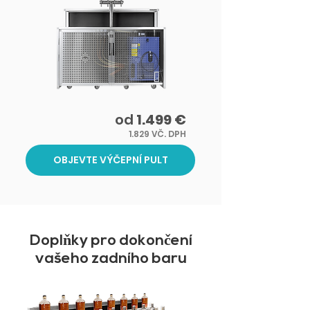
od
1.499 €
1.829 VČ. DPH
OBJEVTE VÝČEPNÍ PULT
Dopl
ň
ky pro dokon
č
ení
vašeho zadního baru