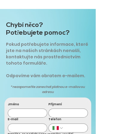
Chybí n
ě
co?
Potřebujete pomoc?
Pokud potřebujete informace, které
jste na našich stránkách nenašli,
kontaktujte nás prostřednictvím
tohoto formuláře.
Odpovíme vám obratem e-mailem.
*nezapomeňte zanechat platnou e-mailovou
adresu
Jméno
Příjmení
E-mail
Telefon