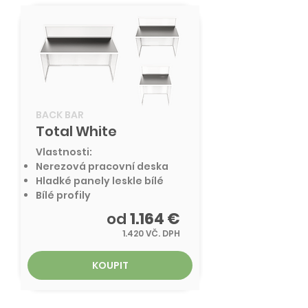
BACK BAR
Total White
Vlastnosti:
Nerezová pracovní deska
Hladké panely leskle bílé
Bílé profily
od
1.164 €
1.420 VČ. DPH
KOUPIT