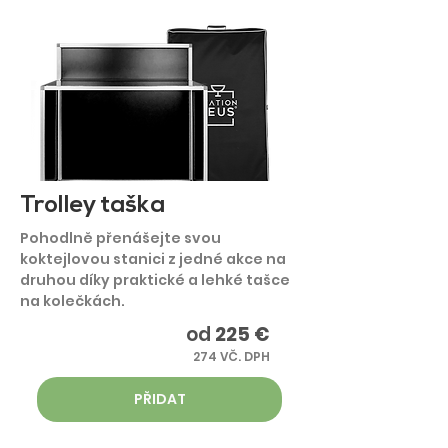
Trolley taška
Pohodlně přenášejte svou
koktejlovou stanici z jedné akce na
druhou díky praktické a lehké tašce
na kolečkách.
od
225 €
274 VČ. DPH
PŘIDAT