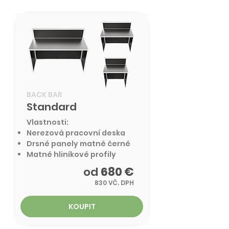
BACK BAR
Standard
Vlastnosti:
Nerezová pracovní deska
Drsné panely matně černé
Matné hliníkové profily
od
680 €
830 VČ. DPH
KOUPIT