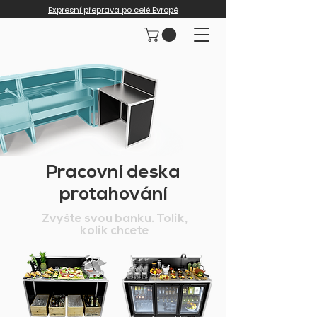
Expresní přeprava po celé Evropě
Pracovní deska
protahování
Zvyšte svou banku. Tolik,
kolik chcete