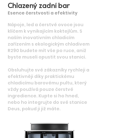
Chlazený zadní bar
Esence čerstvosti a efektivity
Nápoje, led a čerstvé ovoce jsou
klíčem k vynikajícím koktejlům. S
naším inovativním chladicím
zařízením s ekologickým chladivem
R290 budete mít vše po ruce, aniž
byste museli opustit svou stanici.
Obsluhujte své zákazníky rychleji a
efektivněji díky praktickému
chladicímu barovému pultu, který
vždy používá pouze čerstvé
ingredience. Kupte si ho hned,
nebo ho integrujte do své stanice
Deus, pokud ji již máte.