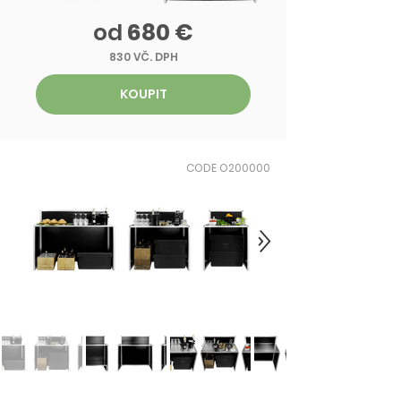
od
680 €
830 VČ. DPH
KOUPIT
CODE O200000