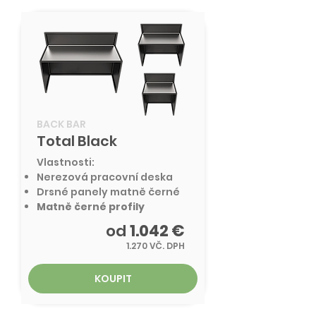
BACK BAR
Total Black
Vlastnosti:
Nerezová pracovní deska
Drsné panely matně černé
Matně černé profily
od
1.042 €
1.270 VČ. DPH
KOUPIT