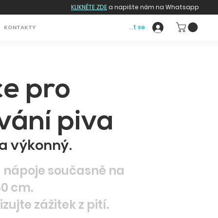
KLIKNĚTE ZDE
a napište nám na Whatsapp
Přihlásit se
KONTAKTY
ce pro
vání piva
a výkonný.
 a nápoje současně na
50 cm.
ujte zážitek z pití.