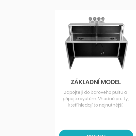
ZÁKLADNÍ MODEL
Zapojte ji do barového pultu a
připojte systém. Vhodné pro ty,
kteří hledají to nejnutnější.