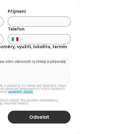
Příjmení
Telefon
změry, využití, lokalita, termín
 let, a pokud je mi méně než šestnáct, mám 
sím proto se zpracováním mých osobních 
rany 
osobních údajů.
ch údajů. Pro zasílání newsletteru, 
, hlasové volání).
Odselat