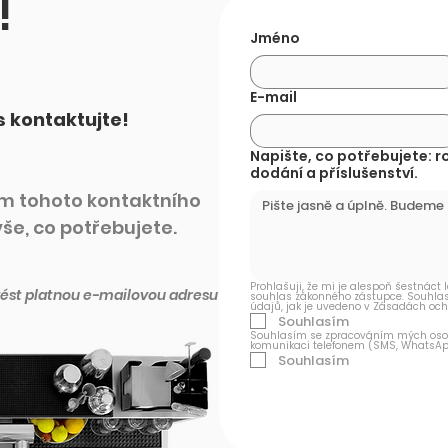
!
Jméno
E-mail
 kontaktujte!
Napište, co potřebujete: ro
dodání a příslušenství.
m tohoto kontaktního
še, co potřebujete.
Prohlašuji, že mi je alespoň šestnáct
st platnou e-mailovou adresu
souhlas zákonného zástupce. Souhla
údajů, jak je uvedeno v Zásadách och
Souhlasím
Souhlasím se zpracováním mých osobní
komunikaci telefonem (SMS, WhatsApp
Souhlasím