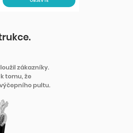
OBJEVTE
rukce.
loužil zákazníky.
 k tomu, že
výčepního pultu.