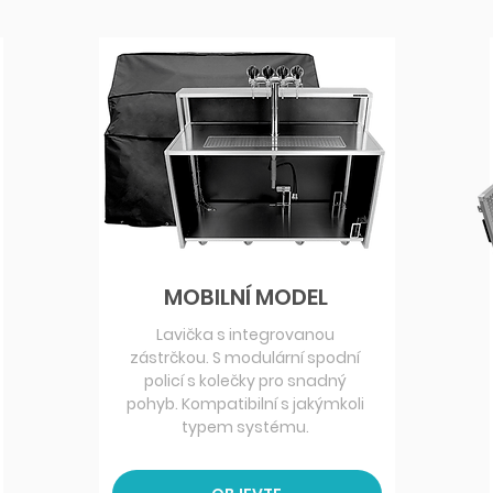
MOBILNÍ MODEL
Lavička s integrovanou
zástrčkou. S modulární spodní
policí s kolečky pro snadný
pohyb. Kompatibilní s jakýmkoli
typem systému.