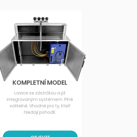
KOMPLETNÍ MODEL
Lavice se zástrčkou a již
integrovaným systémem. Plně
volitelné.
Vhodné pro ty, kteří
hledají pohodlí.