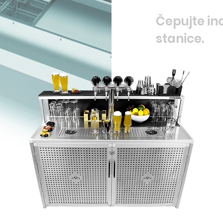
Čepujte in
stanice.