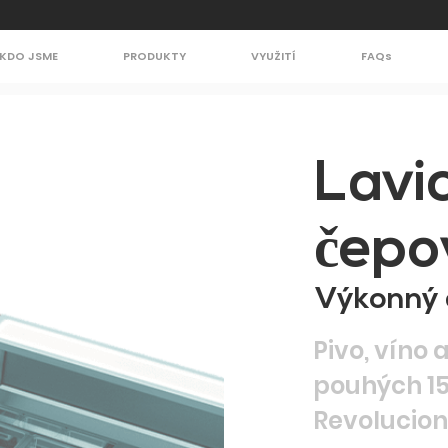
KDO JSME
PRODUKTY
VYUŽITÍ
FAQs
Lavi
č
epo
Výkonný 
Pivo, víno
pouhých 1
Revolucioniz