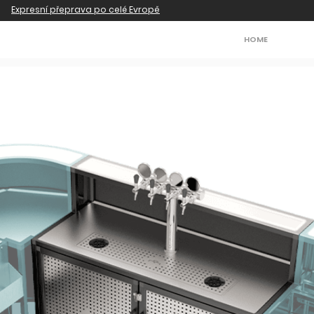
Expresní přeprava po celé Evropě
HOME