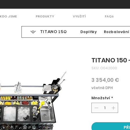
KDO JSME
PRODUKTY
VYUŽITÍ
FAQs
Doplňky
Rozbalování
TITANO 150
TITANO 150 
SKU: O042000
Cen
3 354,00 €
včetně DPH
Množství
*
PŘ