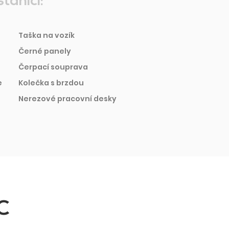
tanici:
Taška na vozík
Černé panely
Čerpací souprava
e
Kolečka s brzdou
Nerezové pracovní desky
C