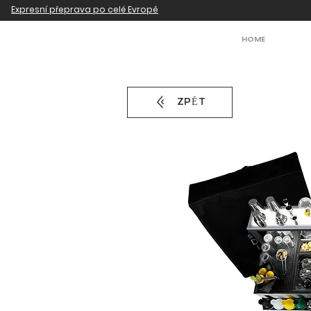
Expresní přeprava po celé Evropě
HOME
ZPĚT