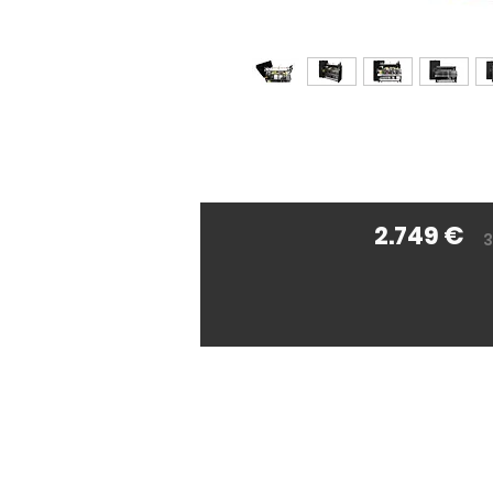
2.749 €
3