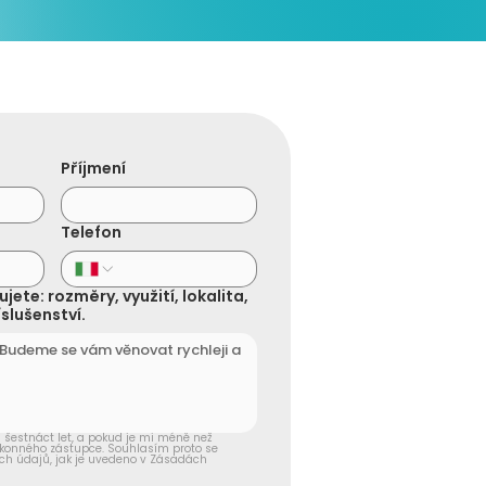
Příjmení
Telefon
jete: rozměry, využití, lokalita,
slušenství.
ň šestnáct let, a pokud je mi méně než 
onného zástupce. Souhlasím proto se 
h údajů, jak je uvedeno v Zásadách 