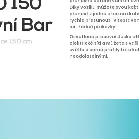
O 150
přenosná baterie vám umožní 
Díky vozíku můžete svou kokte
přenést z jedné akce na druh
ní Bar
rychle přesunout i v sestave
mít žádné překážky.
Osvětlená pracovní deska s L
ice 150 cm
elektrické síti a můžete s vaš
světla a černé profily této ko
neodolatelnými.