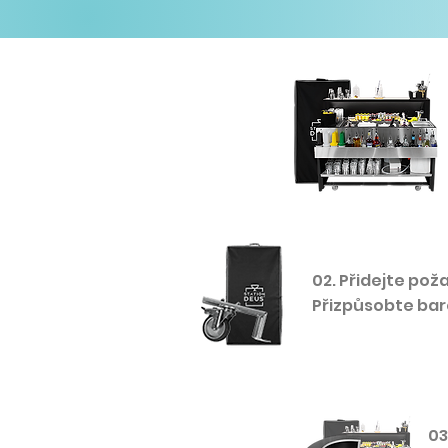
02. Přidejte pož
Přizpůsobte bar
03