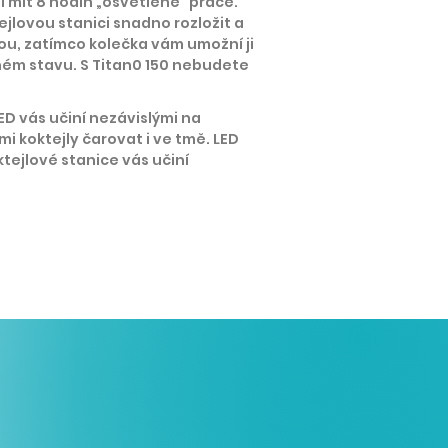
mít 8 hodin „osvětlené“ práce.
jlovou stanici snadno rozložit a
ou, zatímco kolečka vám umožní ji
ném stavu. S Titan0 150 nebudete
ED vás učiní nezávislými na
imi koktejly čarovat i ve tmě. LED
ktejlové stanice vás učiní