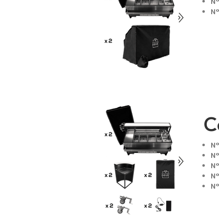
N°
N°
C
N°
N°
N°
N°
N°