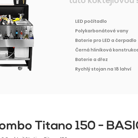
tuto koktejlovou s
LED počítadlo
Polykarbonátové vany
Baterie pro LED a čerpadlo
Černá hliníková konstrukc
Baterie a dřez
Rychlý stojan na 18 lahví
ombo Titano 150 - BASI