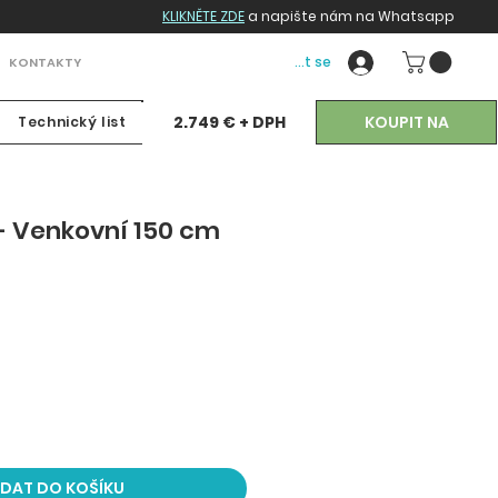
KLIKNĚTE ZDE
a napište nám na Whatsapp
Přihlásit se
KONTAKTY
KOUPIT NA
2.749 € + DPH
Technický list
- Venkovní 150 cm
a
IDAT DO KOŠÍKU