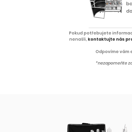
ba
do
Pokud potřebujete informace
nenašli,
kontaktujte nás pr
Odpovíme vám e
*nezapomeňte za