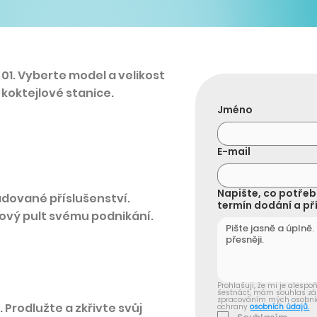
01. Vyberte model a velikost
koktejlové stanice.
Jméno
E-mail
Napište, co potřebu
adované příslušenství.
termín dodání a pří
ový pult svému podnikání.
Prohlašuji, že mi je alespo
šestnáct, mám souhlas zák
zpracováním mých osobníc
. Prodlužte a zkřivte svůj
ochrany 
osobních údajů.