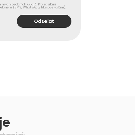
mých osobních údajů. Pro zasílání 
elefonem (SMS, WhatsApp, hlasové volání).
Odselat
je