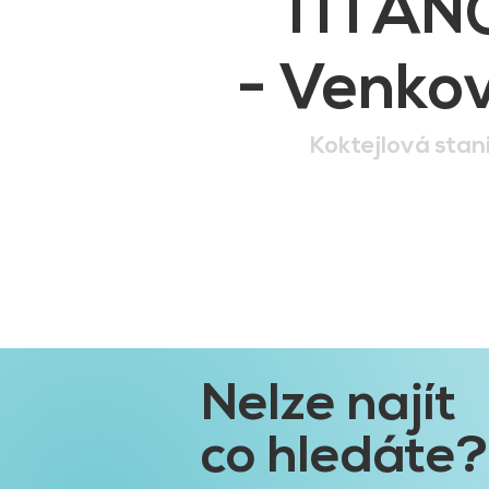
TITAN
- Venkov
Koktejlová stan
Nelze najít
co hledáte?