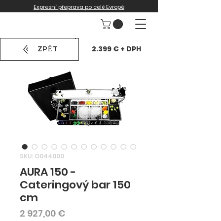
Expresní přeprava po celé Evropě
2.399 € + DPH
ZPĚT
SKU: O044000
AURA 150 -
Cateringový bar 150
cm
Cena
2 927,00 €