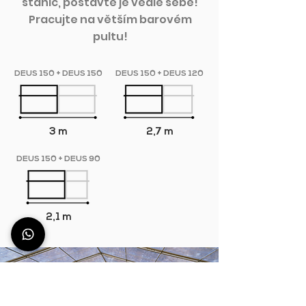
stanic, postavte je vedle sebe!
Pracujte na větším barovém
pultu!
DEUS 150 + DEUS 150
DEUS 150 + DEUS 120
3 m
2,7 m
DEUS 150 + DEUS 90
2,1 m