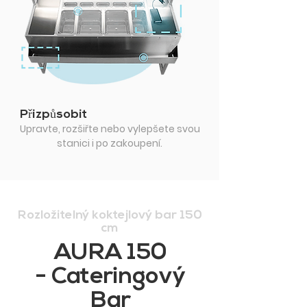
Přizpůsobit
Upravte, rozšiřte nebo vylepšete svou
stanici i po zakoupení.
Rozložitelný koktejlový bar 150
cm
AURA 150
- Cateringový
Bar