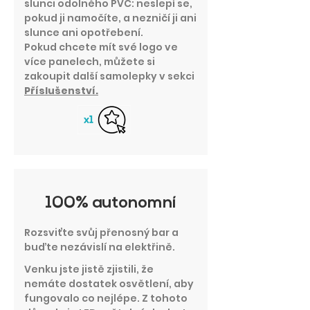
slunci odolného PVC: neslepí se,
pokud ji namočíte, a nezničí ji ani
slunce ani opotřebení.
Pokud chcete mít své logo ve
více panelech, můžete si
zakoupit další samolepky v sekci
Příslušenství.
100% autonomní
Rozsviťte svůj přenosný bar a
buďte nezávislí na elektřině.
Venku jste jistě zjistili, že
nemáte dostatek osvětlení, aby
fungovalo co nejlépe. Z tohoto