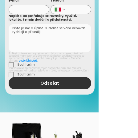
E-mail
Telefon
Napište, co potřebujete: rozměry, využití,
lokalita, termín dodání a příslušenství.
Prohlašuji, že mi je alespoň šestnáct let, a pokud je mi méně než 
šestnáct, mám souhlas zákonného zástupce. Souhlasím proto se 
zpracováním mých osobních údajů, jak je uvedeno v Zásadách 
ochrany 
osobních údajů.
Souhlasím
Souhlasím se zpracováním mých osobních údajů. Pro zasílání 
newsletteru, komunikaci telefonem (SMS, WhatsApp, hlasové volání).
Souhlasím
Odselat