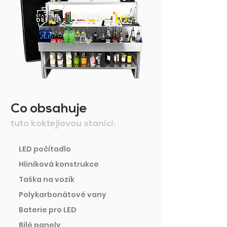
Co obsahuje
tuto koktejlovou stanici:
LED počítadlo
Hliníková konstrukce
Taška na vozík
Polykarbonátové vany
Baterie pro LED
Bílé panely