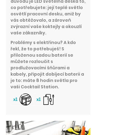
důvodu je LED světelná deska to,
co potřebujete: její teplé světlo
osvětlí pracovní desku, aniž by
vás obtěžovalo, a zároveň
zvýrazní vaše koktejly a okouzlí
vaše zákazníky.
Problémy s elektřinou? A kdo
řekl, že to potřebuješ! S
přiloženou sadou baterií se
můžete rozloučit s
prodlužovacími šňůrami a
kabely, připojit dobíjecí baterii a
je to: máte 8 hodin světla pro
vaši Cocktail Station.