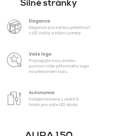
Silné stránky
Elegance
Elegance pro každou příležitost
s LED světly a bílými panely.
Vaše logo
Propagujte svou značku
pomocí stále přítomného loga
na přenosném baru.
Autonomie
Dobíjecí baterie s výdrží 8
hodin pro vaše LED diody.
PRO CATERING
AURA 150