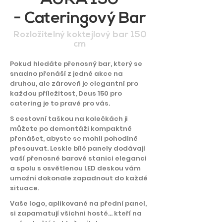
- Cateringový Bar
Rozložitelný koktejlový bar 150
cm
Pokud hledáte přenosný bar, který se
snadno přenáší z jedné akce na
druhou, ale zároveň je elegantní pro
každou příležitost, Deus 150 pro
catering je to pravé pro vás.
S cestovní taškou na kolečkách ji
můžete po demontáži kompaktně
přenášet, abyste se mohli pohodlně
přesouvat. Leskle bílé panely dodávají
vaší přenosné barové stanici eleganci
a spolu s osvětlenou LED deskou vám
umožní dokonale zapadnout do každé
situace.
Vaše logo, aplikované na přední panel,
si zapamatují všichni hosté... kteří na