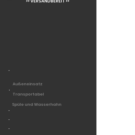
>> VERSANDBEREIT >>
Außeneinsatz
Transportabel
Spüle und Wasserhahn