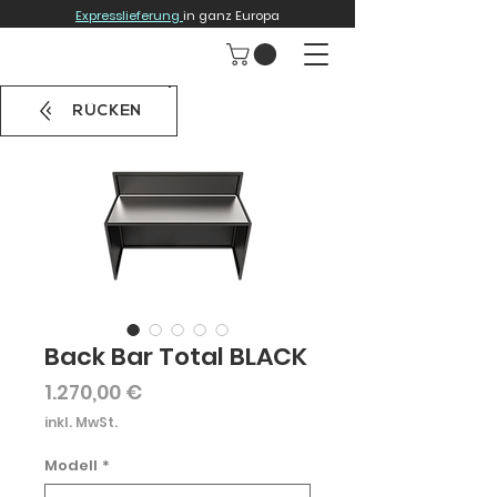
Expresslieferung
in ganz Europa
RÜCKEN
Back Bar Total BLACK
Preis
1.270,00 €
inkl. MwSt.
Modell
*