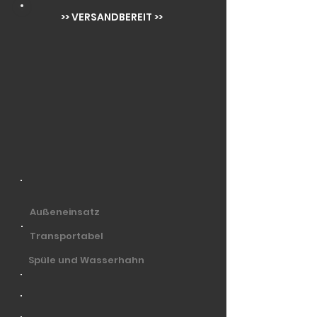
>> VERSANDBEREIT >>
Außeneinsatz
Transportabel
Spüle und Wasserhahn