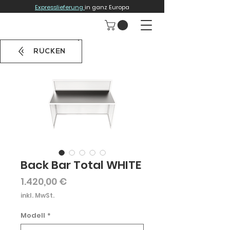
Expresslieferung
in ganz Europa
RÜCKEN
Back Bar Total WHITE
Preis
1.420,00 €
inkl. MwSt.
Modell
*