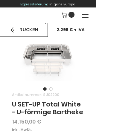
Expresslieferung
in ganz Europa
2.295 €
+ IVA
RÜCKEN
Artikelnummer: SU02200
U SET-UP Total White
- U-förmige Bartheke
Preis
14.150,00 €
inkl. MwSt.