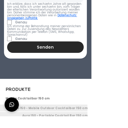
Ich erkläre, dass ich sechzehn Jahre alt geworden 
bin und, falls ich unter sechzehn bin, vom Träger 
der elterlichen Verantwortung autorisiert worden 
bin. Daher stimme ich der Verarbeitung meiner 
personenbezogenen Daten wie in 
Datenschutz 
angegeben zuPolitik.
Genau
Ich stimme der Behandlung meiner persönlichen 
Daten zu. Zur Zusendung des Newsletters 
Kommunikation per Telefon (SMS, WhatsApp, 
Sprachanruf)
Genau
Senden
PRODUKTE
Mobile Cocktailbar 150 cm
Titano 150 - Mobile Outdoor Cocktailbar 150 cm
Aura 150 - Portable Cocktail Bar 150 cm
Efesto 150 - Mobile Bar Theke 150 cm