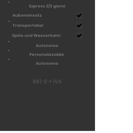
Express 2/3 giorni
Außeneinsatz
Transportabel
Spüle und Wasserhahn
Autonoma
Personalizzabile
Autonoma
897 € + IVA
SEITE OBEN