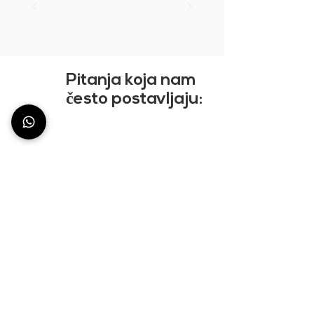
Pitanja koja nam
č
esto postavljaju:
PRIKAŽI VIŠE
StationDeus
Community