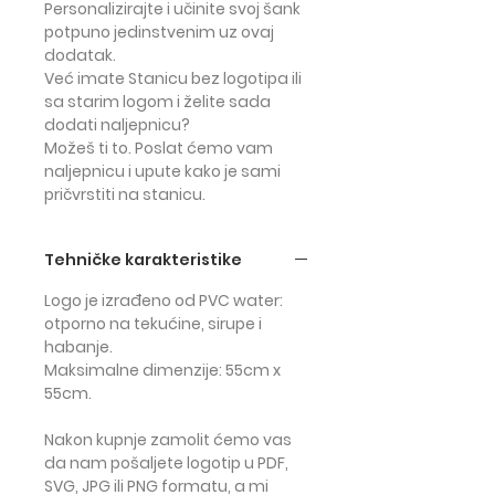
Personalizirajte i učinite svoj šank
potpuno jedinstvenim
uz ovaj
dodatak.
Već imate Stanicu bez logotipa ili
sa starim logom i želite sada
dodati naljepnicu?
Možeš ti to. Poslat ćemo vam
naljepnicu i upute kako je sami
pričvrstiti na stanicu.
Tehničke karakteristike
Logo je izrađeno od PVC water:
otporno na tekućine, sirupe i
habanje.
Maksimalne dimenzije: 55cm x
55cm.
Nakon kupnje zamolit ćemo vas
da nam pošaljete logotip u PDF,
SVG, JPG ili PNG formatu, a mi