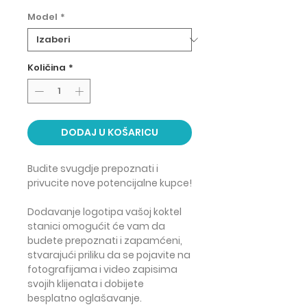
Model
*
Količina
*
DODAJ U KOŠARICU
Budite svugdje
prepoznati
i
privucite nove potencijalne kupce
!
Dodavanje logotipa vašoj koktel
stanici omogućit će vam da
budete
prepoznati i zapamćeni
,
stvarajući priliku da se pojavite na
fotografijama i video zapisima
svojih klijenata i dobijete
besplatno oglašavanje
.