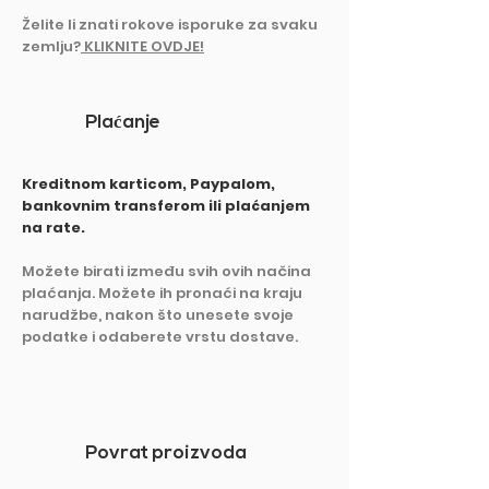
Želite li znati rokove isporuke z
a svaku
zemlju?
KLIKNITE OVDJE!
Pla
ć
anje
Kreditnom karticom, Paypalom,
bankovnim transferom ili plaćanjem
na rate.
Možete birati između svih ovih načina
plaćanja. Možete ih pronaći na kraju
narudžbe, nakon što unesete svoje
podatke i odaberete vrstu dostave.
Povrat proizvoda