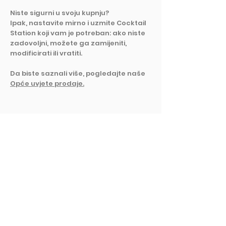
Niste sigurni u svoju kupnju?
Ipak, nastavite mirno i uzmite Cocktail
Station koji vam je potreban: ako niste
zadovoljni, možete ga zamijeniti,
modificirati ili vratiti.
Da biste saznali više, pogledajte naše
Opće uvjete prodaje.