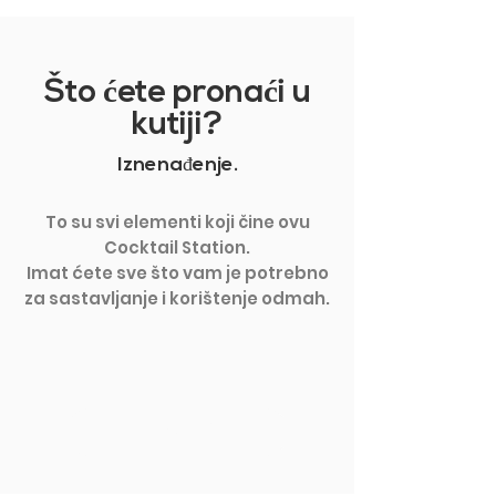
Što
ć
ete prona
ć
i u
kutiji?
Iznenađenje.
To su svi elementi koji čine ovu
Cocktail Station.
Imat ćete sve što vam je potrebno
za sastavljanje i korištenje odmah.
PRIKAŽI VIŠE