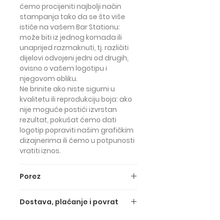
ćemo procijeniti najbolji način
stampanja tako da se što više
ističe na vašem Bar Stationu:
može biti iz jednog komada ili
unaprijed razmaknuti, tj. različiti
dijelovi odvojeni jedni od drugih,
ovisno o vašem logotipu i
njegovom obliku.
Ne brinite ako niste sigurni u
kvalitetu ili reprodukciju boja: ako
nije moguće postići izvrstan
rezultat,
pokušat ćemo dati
logotip popraviti našim grafičkim
dizajnerima
ili ćemo u
potpunosti
vratiti iznos.
Porez
Gore navedene cijene su SA PDV-
Dostava, plaćanje i povrat
om (PDV od 22%).
Cijene BEZ PDV-a su sljedeće:
Slanje i dostava