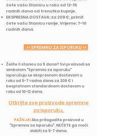
ćete vašu Stanicu u roku od 12-15
radnih dana od trenutka kupnje.
EKSPRESNA DOSTAVA: za 209 €, primit
ćete vašu Stanicu ranije. Vrijeme: 7-10
radnih dana.
>> SPREMNO ZA ISPORUKU >>
Želite li stanicu za 5 dana? Svi proizvodi sa
simbolom "Spremno za isporuku"
isporučuju se ekspresnom dostavom u
roku od 5-7 radna dana za 209 € i
besplatnom standardnom dostavom u
roku od 10-12 dana.
Otkrijte sve proizvode spremne
za isporuku.
PAŽNJA!
Ako prilagodite proizvod u
"Spremno za isporuku", NEĆETE ga moći
dobiti za 5-7 dana.