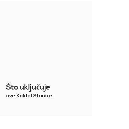
što unesete svoje podatke i
odaberete vrstu dostave.
Povrat proizvoda
Niste sigurni u svoju kupnju? Ipak,
nastavite mirno i uzmite proizvod
koji vam je potreban: ako niste
zadovoljni, možete ga zamijeniti
ili vratiti, a mi ćemo vam vratiti
cjelokupnu kupnju umanjenu za
troškove upravljanja. Da biste
saznali više, pogledajte naše
Opće uvjete prodaje.
Što uklju
č
uje
ove Koktel Stanice: