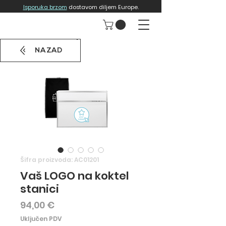
Isporuka brzom
dostavom diljem Europe.
NAZAD
Šifra proizvoda: AC01201
Vaš LOGO na koktel
stanici
Cijena
94,00 €
Uključen PDV