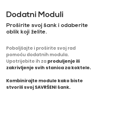
Dodatni Moduli
Proširite svoj šank i odaberite
oblik koji želite.
Poboljšajte i proširite svoj rad
pomoću dodatnih modula.
Upotrijebite ih za
produljenje ili
zakrivljenje svih stanica za koktele.
​Kombinirajte module kako biste
stvorili svoj SAVRŠENI šank.
PRIKAŽI VIŠE