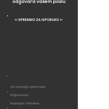
odgovara vašem poslu
>> SPREMNO ZA ISPORUKU >>
Za vanskju upotrebu
Prijenosna
Sudoper i slavina