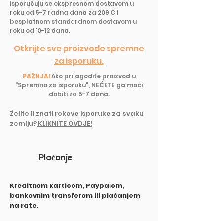
isporučuju se ekspresnom dostavom u
roku od 5-7 radna dana za 209 € i
besplatnom standardnom dostavom u
roku od 10-12 dana.
Otkrijte sve proizvode spremne
za isporuku.
PAŽNJA!
Ako prilagodite proizvod u
"Spremno za isporuku", NEĆETE ga moći
dobiti za 5-7 dana.
Želite li znati rokove isporuke z
a svaku
zemlju?
KLIKNITE OVDJE!
Pla
ć
anje
Kreditnom karticom, Paypalom,
bankovnim transferom ili plaćanjem
na rate.