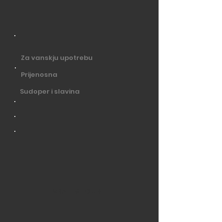
Za vanskju upotrebu
Prijenosna
Sudoper i slavina
VRATI SE GORE