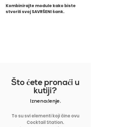
​Kombinirajte module kako biste
stvorili svoj SAVRŠENI šank.
PRIKAŽI VIŠE
Što
ć
ete prona
ć
i u
kutiji?
Iznenađenje.
To su svi elementi koji čine ovu
Cocktail Station.