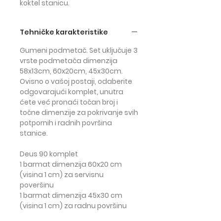
koktel stanicu.
Tehničke karakteristike
Gumeni podmetač. Set uključuje 3
vrste podmetača dimenzija
58x13cm, 60x20cm, 45x30cm.
Ovisno o vašoj postaji, odaberite
odgovarajući komplet, unutra
ćete već pronaći točan broj i
točne dimenzije za pokrivanje svih
potpornih i radnih površina
stanice.
Deus 90 komplet
1 barmat dimenzija 60x20 cm
(visina 1 cm) za servisnu
poveršinu
1 barmat dimenzija 45x30 cm
(visina 1 cm) za radnu površinu