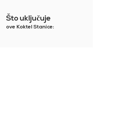
saznali više, pogledajte naše
Opće uvjete prodaje
.
Što uklju
č
uje
ove Koktel Stanice: