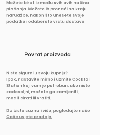
Možete birati između svih ovih načina
plaćanja. Možete ih pronaći na kraju
narudžbe, nakon što unesete svoje
podatke i odaberete vrstu dostave.
Povrat proizvoda
Niste sigurni u svoju kupnju?
Ipak, nastavite mirno i uzmite Cocktail
Station koji vam je potreban: ako niste
zadovoljni, možete ga zamijeniti,
modificirati ili vratiti.
Da biste saznali više, pogledajte naše
Opće uvjete prodaje.