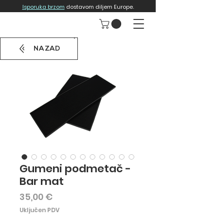
Isporuka brzom
dostavom diljem Europe.
NAZAD
Gumeni podmetač -
Bar mat
Cijena
35,00 €
Uključen PDV