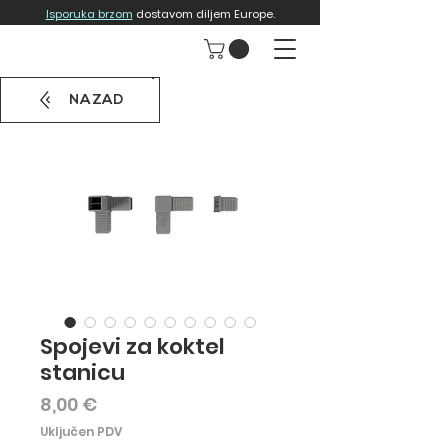
Isporuka brzom
dostavom diljem Europe.
NAZAD
Spojevi za koktel
stanicu
Cijena
8,00 €
Uključen PDV