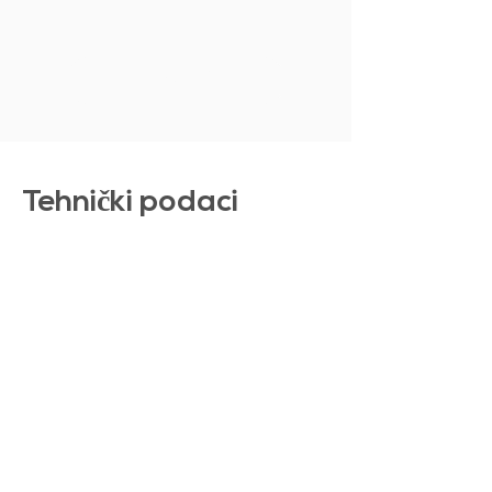
PRIKAŽI VIŠE
Tehni
č
ki podaci