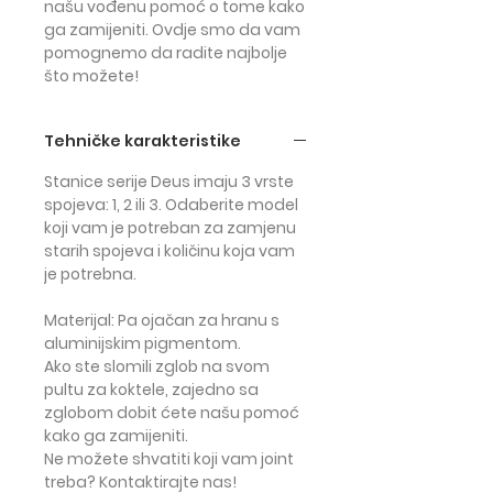
našu vođenu pomoć o tome kako
ga zamijeniti. Ovdje smo da vam
pomognemo da radite najbolje
što možete!
Tehničke karakteristike
Stanice serije Deus imaju 3 vrste
spojeva: 1, 2 ili 3. Odaberite model
koji vam je potreban za zamjenu
starih spojeva i količinu koja vam
je potrebna.
Materijal
: Pa ojačan za hranu s
aluminijskim pigmentom.
Ako ste slomili zglob na svom
pultu za koktele, zajedno sa
zglobom dobit ćete našu pomoć
kako ga zamijeniti.
Ne možete shvatiti koji vam joint
treba? Kontaktirajte nas!