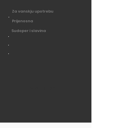
Za vanskju upotrebu
Prijenosna
Sudoper i slavina
VRATI SE GORE