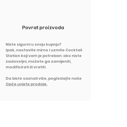
Povrat proizvoda
Niste sigurni u svoju kupnju?
Ipak, nastavite mirno i uzmite Cocktail
Station koji vam je potreban: ako niste
zadovoljni, možete ga zamijeniti,
modificirati ili vratiti.
Da biste saznali više, pogledajte naše
Opće uvjete prodaje.