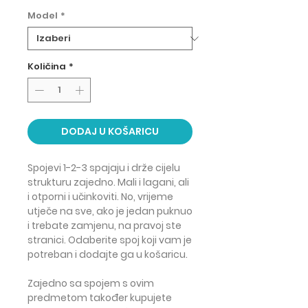
Model
*
Količina
*
DODAJ U KOŠARICU
Spojevi 1-2-3 spajaju i drže cijelu
strukturu zajedno. Mali i lagani, ali
i otporni i učinkoviti. No, vrijeme
utječe na sve, ako je jedan puknuo
i trebate zamjenu, na pravoj ste
stranici. Odaberite spoj koji vam je
potreban i dodajte ga u košaricu.
Zajedno sa spojem s ovim
predmetom također kupujete