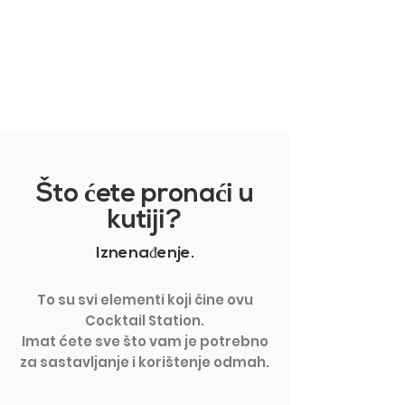
PRIKAŽI VIŠE
Što
ć
ete prona
ć
i u
kutiji?
Iznenađenje.
To su svi elementi koji čine ovu
Cocktail Station.
Imat ćete sve što vam je potrebno
za sastavljanje i korištenje odmah.