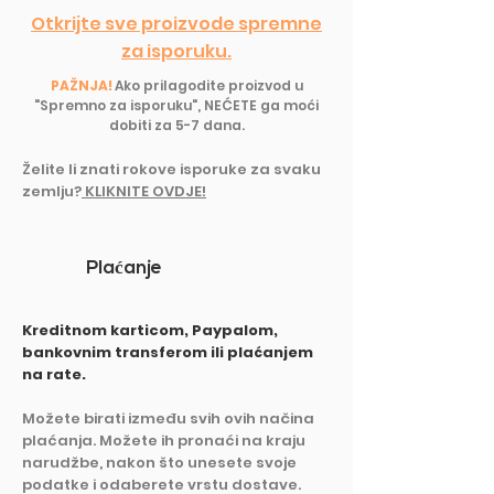
Otkrijte sve proizvode spremne
za isporuku.
PAŽNJA!
Ako prilagodite proizvod u
"Spremno za isporuku", NEĆETE ga moći
dobiti za 5-7 dana.
Želite li znati rokove isporuke z
a svaku
zemlju?
KLIKNITE OVDJE!
Pla
ć
anje
Kreditnom karticom, Paypalom,
bankovnim transferom ili plaćanjem
na rate.
Možete birati između svih ovih načina
plaćanja. Možete ih pronaći na kraju
narudžbe, nakon što unesete svoje
podatke i odaberete vrstu dostave.