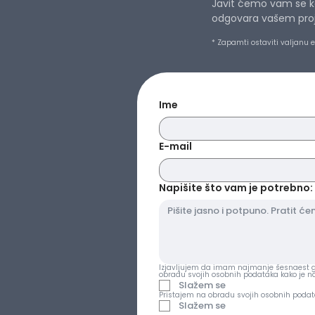
Javit ćemo vam se ka
odgovara vašem projek
* Zapamti ostaviti valjanu 
Ime
E-mail
Napišite što vam je potrebno: 
Izjavljujem da imam najmanje šesnaest go
obradu svojih osobnih podataka kako je 
Slažem se
Pristajem na obradu svojih osobnih podat
Slažem se