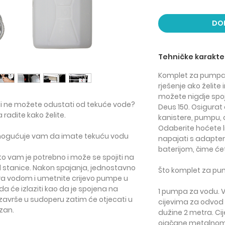
DO
Tehničke karakter
Komplet za pumpa
rješenje ako želite
možete nigdje spoji
ali ne možete odustati od tekuće vode?
Deus 150.
Osigurat 
 radite kako želite.
kanistere, pumpu, cr
Odaberite hoćete 
gućuje vam da imate tekuću vodu
napajati s adaptero
baterijom, čime ćete
o vam je potrebno i može se spojiti na
el stanice. Nakon spajanja, jednostavno
Što komplet za pu
ra vodom i umetnite crijevo pumpe u
da će izlaziti kao da je spojena na
1 pumpa za vodu
.
 završe u sudoperu zatim će otjecati u
cijevima za odvod 
azan.
dužine 2 metra. Cij
ojačane metalnom ž