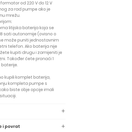
sformator od 220 V do 12 V
dnog za rad pumpe ako je
čnu mrežu.
rijom:
rna litijska baterija koja se
8 sati autonomije (ovisno o
a se može puniti jednostavnim
i telefon. Ako baterija nije
ete kupiti drugu i zamijeniti je
ni. Također ćete pronaći 1
baterije.
 kupili komplet baterija,
pnju kompleta pumpe s
ko biste obje opcije imali
ituaciji.
ene su SA PDV-om (PDV od 22%).
 i povrat
 sljedeće: