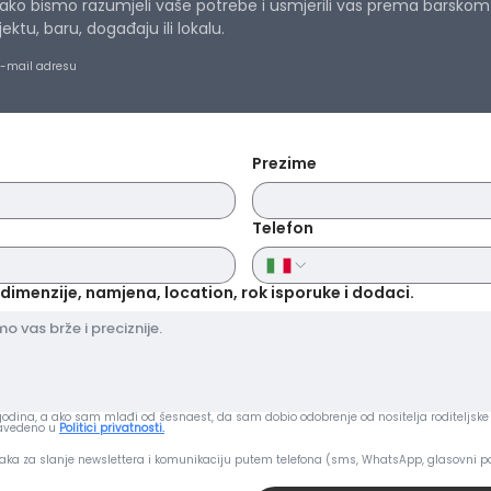
ko bismo razumjeli vaše potrebe i usmjerili vas prema barskom r
zadovoljni, možete g
tu, baru, događaju ili lokalu.
ćemo vam vratiti 
troškove upravljanj
e-mail adresu
pogledajte naše
O
Prezime
Telefon
dimenzije, namjena, location, rok isporuke i dodaci.
dina, a ako sam mlađi od šesnaest, da sam dobio odobrenje od nositelja roditeljske 
navedeno u
Politici privatnosti.
aka za slanje newslettera i komunikaciju putem telefona (sms, WhatsApp, glasovni po