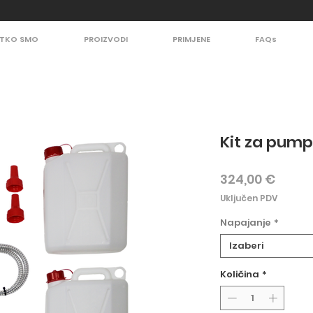
TKO SMO
PROIZVODI
PRIMJENE
FAQs
Kit za pum
Cijen
324,00 €
Uključen PDV
Napajanje
*
Izaberi
Količina
*