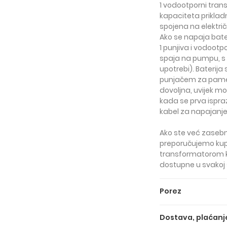
1 vodootporni tran
kapaciteta prikla
spojena na elektri
Ako se napaja bate
1 punjiva i vodootpo
spaja na pumpu, s 
upotrebi). Baterij
punjačem za pametn
dovoljna, uvijek mož
kada se prva ispraz
kabel za napajanje 
Ako ste već zasebno
preporučujemo ku
transformatorom ka
dostupne u svakoj s
Porez
Gore navedene cij
Dostava, plaćanje
Cijene BEZ PDV-a su