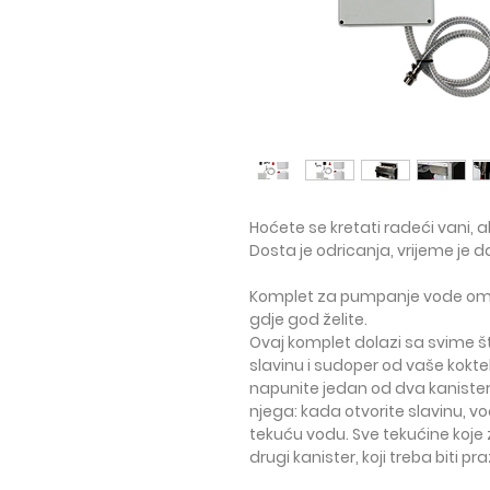
Hoćete se kretati radeći vani, 
Dosta je odricanja, vrijeme je da
Komplet za pumpanje vode
omo
gdje god želite.
Ovaj komplet dolazi sa svime št
slavinu i sudoper od vaše kokt
napunite jedan od dva kaniste
njega: kada otvorite slavinu, vo
tekuću vodu. Sve tekućine koje
drugi kanister, koji treba biti pr