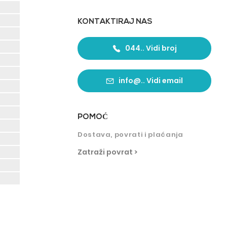
KONTAKTIRAJ NAS
044.. Vidi broj
info@.. Vidi email
POMO
Ć
Dostava, povrati i plaćanja
Zatraži povrat >