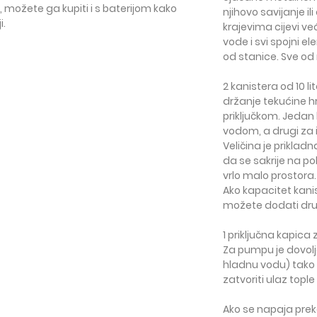
, možete ga kupiti i s baterijom kako
njihovo savijanje i
i.
krajevima cijevi već
vode i svi spojni e
od stanice. Sve od
2 kanistera od 10 li
držanje tekućine h
priključkom. Jedan
vodom, a drugi za 
Veličina je priklad
da se sakrije na po
vrlo malo prostora.
Ako kapacitet kanis
možete dodati drug
1 priključna kapica
Za pumpu je dovol
hladnu vodu) tak
zatvoriti ulaz tople
Ako se napaja pre