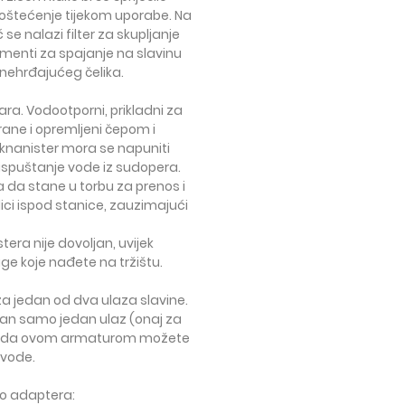
li oštećenje tijekom uporabe. Na
 se nalazi filter za skupljanje
lementi za spajanje na slavinu
 nehrđajućeg čelika.
tara
. Vodootporni, prikladni za
rane i opremljeni čepom i
 knanister mora se napuniti
ispuštanje vode iz sudopera.
na da stane u torbu za prenos i
lici ispod stanice, zauzimajući
tera nije dovoljan, uvijek
e koje nađete na tržištu.
 za jedan od dva ulaza slavine
.
jan samo jedan ulaz (onaj za
o da ovom armaturom možete
 vode.
ko adaptera: