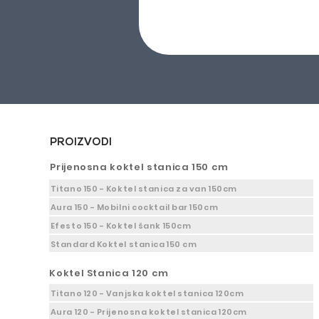
PROIZVODI
Prijenosna koktel stanica 150 cm
Titano 150 - Koktel stanica za van 150cm
Aura 150 - Mobilni cocktail bar 150cm
Efesto 150 - Koktel šank 150cm
Standard Koktel stanica 150 cm
Koktel Stanica 120 cm
Titano 120 - Vanjska koktel stanica 120cm
Aura 120 - Prijenosna koktel stanica 120cm