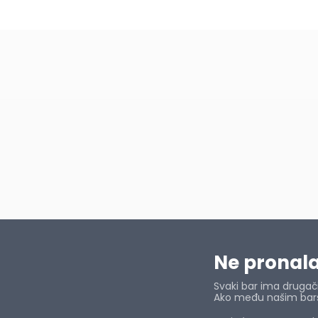
Ne pronalaz
Svaki bar ima drugačij
Ako među našim barsk