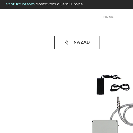
Isporuka brzom
dostavom diljem Europe.
HOME
NAZAD