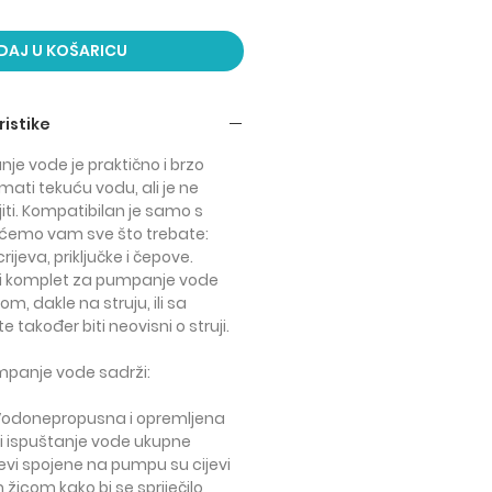
DAJ U KOŠARICU
istike
nje vode je
praktično i brzo
 imati tekuću vodu
, ali je ne
ti.
Kompatibilan je samo s
ćemo vam sve što trebate:
ijeva, priključke i čepove.
li komplet za pumpanje vode
m, dakle na struju, ili sa
 također biti neovisni o struji.
mpanje vode sadrži:
 Vodonepropusna i opremljena
i ispuštanje vode ukupne
evi spojene na pumpu su cijevi
icom kako bi se spriječilo