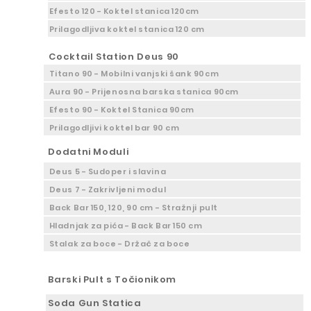
Efesto 120 - Koktel stanica 120cm
Prilagodljiva koktel stanica 120 cm
Cocktail Station Deus 90
Titano 90 - Mobilni vanjski šank 90cm
Aura 90 - Prijenosna barska stanica 90cm
Efesto 90 - Koktel Stanica 90cm
Prilagodljivi koktel bar 90 cm
Dodatni Moduli
Deus 5 - Sudoper i slavina
Deus 7 - Zakrivljeni modul
Back Bar 150, 120, 90 cm - Stražnji pult
Hladnjak za pića - Back Bar 150 cm
Stalak za boce - Držač za boce
Barski Pult s Točionikom
Soda Gun Statica