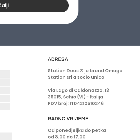
alji
ADRESA
Station Deus ® je brend Omega
Station srl a socio unico
Via Lago di Caldonazzo, 13
36015, Schio (VI) - Italija
PDV broj: IT04210510246
RADNO VRIJEME
Od ponedjeljka do petka
od 8.00 do 17.00