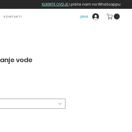
KLIKNITE OVDJE
i pišite nam na Whatsappu
Prijava
KONTAKTI
panje vode
a