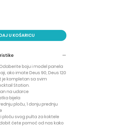
DAJ U KOŠARICU
istike
. Odaberite boju i model panela
aji, ako imate Deus 90, Deus 120
et je kompletan sa svim
ktail Station.
oran na udarce
latka bijela
prednju ploču, 1 donju prednju
e
ti ploču svog pulta za koktele
 dobit ćete pomoć od nas kako