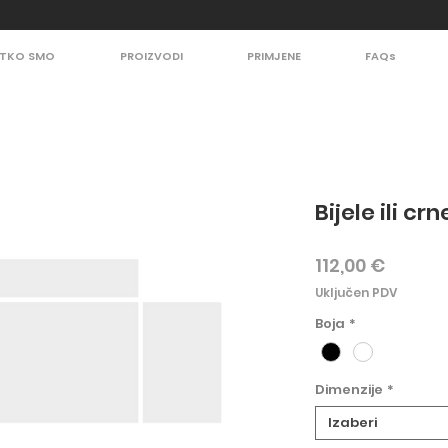
TKO SMO
PROIZVODI
PRIMJENE
FAQs
Bijele ili cr
Cijena
112,00 €
Uključen PDV
Boja
*
Dimenzije
*
Izaberi