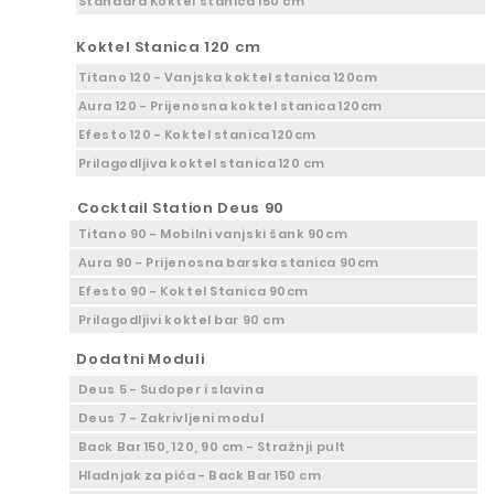
Standard Koktel stanica 150 cm
Koktel Stanica 120 cm
Titano 120 - Vanjska koktel stanica 120cm
Aura 120 - Prijenosna koktel stanica 120cm
Efesto 120 - Koktel stanica 120cm
Prilagodljiva koktel stanica 120 cm
Cocktail Station Deus 90
Titano 90 - Mobilni vanjski šank 90cm
Aura 90 - Prijenosna barska stanica 90cm
Efesto 90 - Koktel Stanica 90cm
Prilagodljivi koktel bar 90 cm
Dodatni Moduli
Deus 5 - Sudoper i slavina
Deus 7 - Zakrivljeni modul
Back Bar 150, 120, 90 cm - Stražnji pult
Hladnjak za pića - Back Bar 150 cm