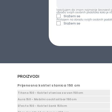
Izjavljujem da imam najmanje šesnaest go
obradu svojih osobnih podataka kako je 
Slažem se
Pristajem na obradu svojih osobnih podat
Slažem se
PROIZVODI
Prijenosna koktel stanica 150 cm
Titano 150 - Koktel stanica za van 150cm
Aura 150 - Mobilni cocktail bar 150cm
Efesto 150 - Koktel šank 150cm