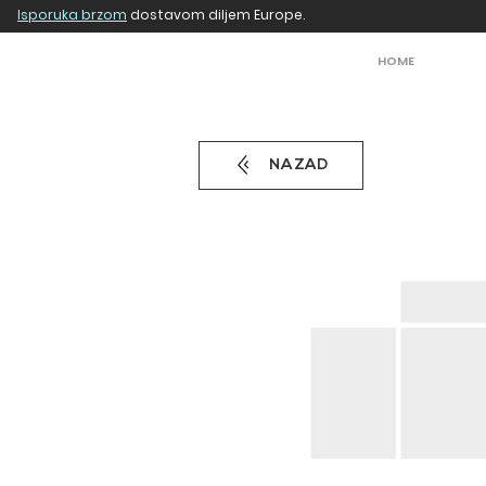
Isporuka brzom
dostavom diljem Europe.
HOME
NAZAD