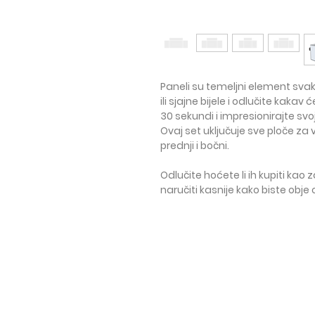
Paneli su temeljni element sva
ili sjajne bijele
i odlučite kakav ć
30 sekundi i impresionirajte svoj
Ovaj set uključuje sve ploče za v
prednji i bočni.
Odlučite hoćete li ih kupiti kao 
naručiti kasnije kako biste obje