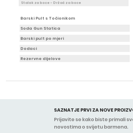
Stalak za boce - Držač za boce
Barski Pult s Točionikom
Soda Gun Statica
Barski pult po mjeri
Dodaci
Rezervne dijelove
SAZNATJE PRVI ZA NOVE PROIZV
Prijavite se kako biste primali 
novostima o svijetu barmena.