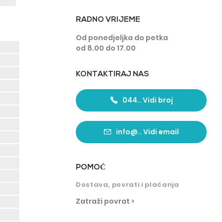
RADNO VRIJEME
Od ponedjeljka do petka
od 8.00 do 17.00
KONTAKTIRAJ NAS
044.. Vidi broj
info@.. Vidi email
POMO
Ć
Dostava, povrati i plaćanja
Zatraži povrat >