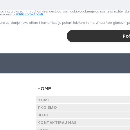
dina, a ako sam mlađi od šesnaest, da sam dobio odobrenje od nositelja roditeljske 
navedeno u
Politici privatnosti.
aka za slanje newslettera i komunikaciju putem telefona (sms, WhatsApp, glasovni po
Poš
HOME
HOME
TKO SMO
BLOG
KONTAKTIRAJ NAS