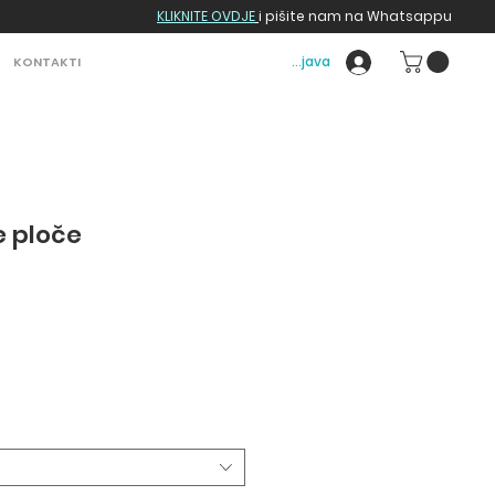
KLIKNITE OVDJE
i pišite nam na Whatsappu
Prijava
KONTAKTI
ne ploče