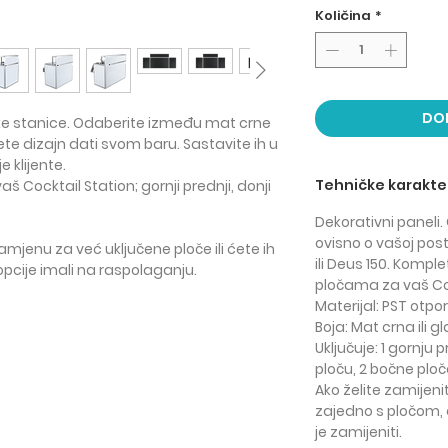
Količina
*
DO
ke stanice.
Odaberite između mat crne
ete dizajn dati svom baru. Sastavite ih u
e klijente.
Tehničke karakter
aš Cocktail Station; gornji prednji, donji
Dekorativni paneli
ovisno o vašoj post
zamjenu za već uključene ploče ili ćete ih
ili Deus 150. Kompl
 opcije imali na raspolaganju.
pločama za vaš Coc
Materijal
: PST otp
Boja
: Mat crna ili g
Uključuje
: 1 gornju 
ploču, 2 bočne ploč
Ako želite zamijeni
zajedno s pločom,
je zamijeniti.