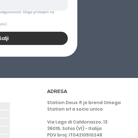
odgovornosti. Stoga pristajem na 
ziv).
alji
ADRESA
Station Deus ® je brend Omega
Station srl a socio unico
Via Lago di Caldonazzo, 13
36015, Schio (VI) - Italija
PDV broj: IT04210510246