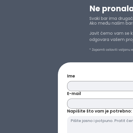
Ne pronalaz
Svaki bar ima drugačij
Ako među našim barsk
Javit ćemo vam se ka
odgovara vašem projek
* Zapamti ostaviti valjanu 
Ime
E-mail
Napišite što vam je potrebno: 