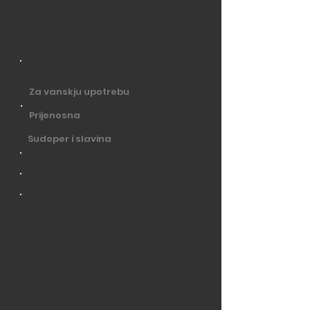
Za vanskju upotrebu
Prijenosna
Sudoper i slavina
VRATI SE GORE