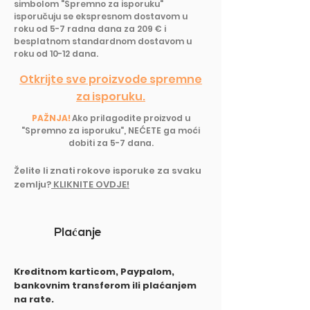
simbolom "Spremno za isporuku"
isporučuju se ekspresnom dostavom u
roku od 5-7 radna dana za 209 € i
besplatnom standardnom dostavom u
roku od 10-12 dana.
Otkrijte sve proizvode spremne
za isporuku.
PAŽNJA!
Ako prilagodite proizvod u
"Spremno za isporuku", NEĆETE ga moći
dobiti za 5-7 dana.
Želite li znati rokove isporuke z
a svaku
zemlju?
KLIKNITE OVDJE!
Pla
ć
anje
Kreditnom karticom, Paypalom,
bankovnim transferom ili plaćanjem
na rate.