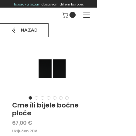
Isporuka brzom
dostavom diljem Europe.
NAZAD
Crne ili bijele bočne
ploče
Cijena
67,00 €
Uključen PDV