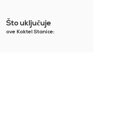
troškove upravljanja. Da biste
saznali više, pogledajte
naše
Opće uvjete prodaje.
Što uklju
č
uje
ove Koktel Stanice: