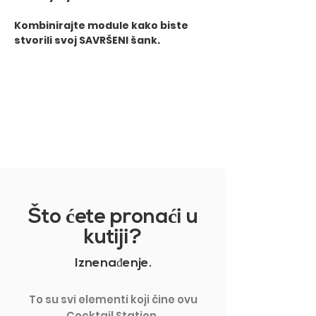
​Kombinirajte module kako biste
stvorili svoj SAVRŠENI šank.
PRIKAŽI VIŠE
Što
ć
ete prona
ć
i u
kutiji?
Iznenađenje.
To su svi elementi koji čine ovu
Cocktail Station.