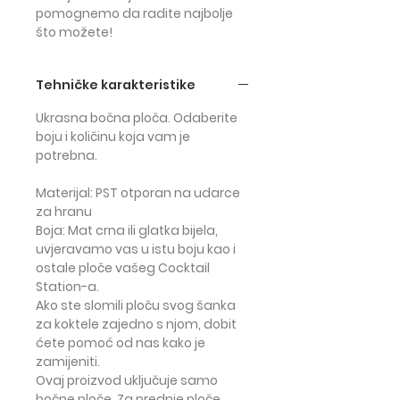
pomognemo da radite najbolje
što možete!
Tehničke karakteristike
Ukrasna bočna ploča. Odaberite
boju i količinu koja vam je
potrebna.
Materijal
: PST otporan na udarce
za hranu
Boja
: Mat crna ili glatka bijela,
uvjeravamo vas u istu boju kao i
ostale ploče vašeg Cocktail
Station-a.
Ako ste slomili ploču svog šanka
za koktele zajedno s njom, dobit
ćete pomoć od nas kako je
zamijeniti.
Ovaj proizvod uključuje samo
bočne ploče. Za prednje ploče