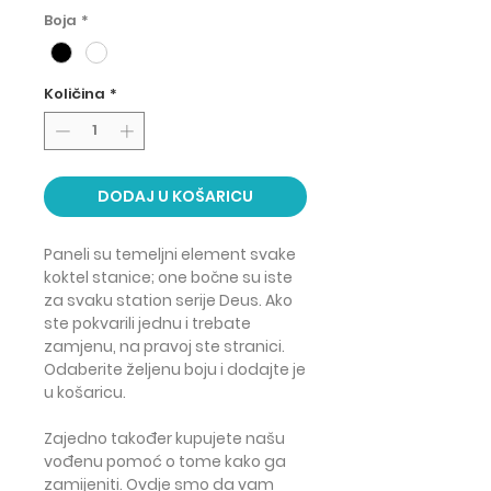
Boja
*
Količina
*
DODAJ U KOŠARICU
Paneli su temeljni element svake
koktel stanice; one bočne su iste
za svaku station serije Deus. Ako
ste pokvarili jednu i trebate
zamjenu, na pravoj ste stranici.
Odaberite željenu boju i dodajte je
u košaricu.
Zajedno također kupujete našu
vođenu pomoć o tome kako ga
zamijeniti. Ovdje smo da vam