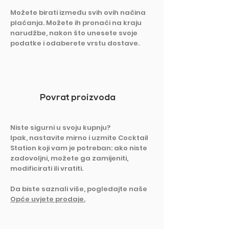
Možete birati između svih ovih načina
plaćanja. Možete ih pronaći na kraju
narudžbe, nakon što unesete svoje
podatke i odaberete vrstu dostave.
Povrat proizvoda
Niste sigurni u svoju kupnju?
Ipak, nastavite mirno i uzmite Cocktail
Station koji vam je potreban: ako niste
zadovoljni, možete ga zamijeniti,
modificirati ili vratiti.
Da biste saznali više, pogledajte naše
Opće uvjete prodaje.