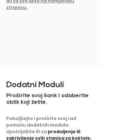
ali za sve idite na namjensku
stranicu.
PRIKAŽI VIŠE
Dodatni Moduli
Proširite svoj šank i odaberite
oblik koji želite.
Poboljšajte i proširite svoj rad
pomoću dodatnih modula.
Upotrijebite ih za
produljenje ili
zakrivljenje svih stanica za koktele.