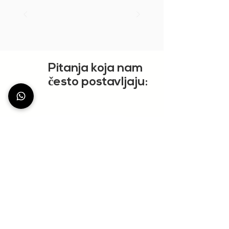
Pitanja koja nam
č
esto postavljaju:
PRIKAŽI VIŠE
StationDeus
Community