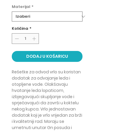
Materijal
*
Količina
*
DODAJ U KOŠARICU
Rešetke za odvod vrlo su koristan
dodatak za
odvajanje leda i
otopljene vode
. Olakšavaju
hvatanje leda lopaticom,
izbjegavajući skupljanje vode
i
sprječavajući da završi u koktelu
nekog kupca. Vrlo jednostavan
dodatak koji je vrlo vrijedan za brži
i kvalitetniji rad. Moraju se
umetnuti unutar Gn posuda i