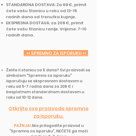
STANDARDNA DOSTAVA: Za 69 €, primit
ćete vašu Stanicu u roku od 12-15
radnih dana od trenutka kupnje.
EKSPRESNA DOSTAVA: za 209 €, primit
ćete vašu Stanicu ranije. Vrijeme: 7-10
radnih dana.
>> SPREMNO ZA ISPORUKU >>
Želite li stanicu za 5 dana? Svi proizvodi sa
simbolom "Spremno za isporuku"
isporučuju se ekspresnom dostavom u
roku od 5-7 radna dana za 209 € i
besplatnom standardnom dostavom u
roku od 10-12 dana.
Otkrijte sve proizvode spremne
za isporuku.
PAŽNJA!
Ako prilagodite proizvod u
"Spremno za isporuku", NEĆETE ga moći