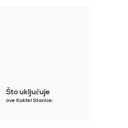
pronaći na kraju narudžbe, nakon
što unesete svoje podatke i
odaberete vrstu dostave.
Povrat proizvoda
Niste sigurni u svoju kupnju? Ipak,
nastavite mirno i uzmite proizvod
koji vam je potreban: ako niste
zadovoljni, možete ga zamijeniti
ili vratiti, a mi ćemo vam vratiti
cjelokupnu kupnju umanjenu za
troškove upravljanja. Da biste
saznali više, pogledajte naše
Opće uvjete prodaje
.
Što uklju
č
uje
ove Koktel Stanice: