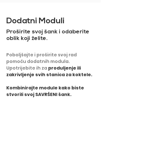
Dodatni Moduli
Proširite svoj šank i odaberite
oblik koji želite.
Poboljšajte i proširite svoj rad
pomoću dodatnih modula.
Upotrijebite ih za
produljenje ili
zakrivljenje svih stanica za koktele.
​Kombinirajte module kako biste
stvorili svoj SAVRŠENI šank.
PRIKAŽI VIŠE