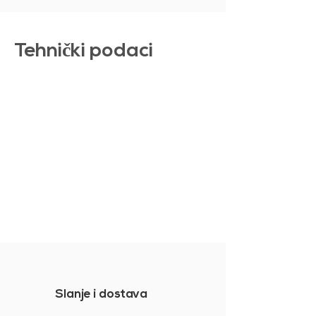
Tehni
č
ki podaci
Slanje i dostava