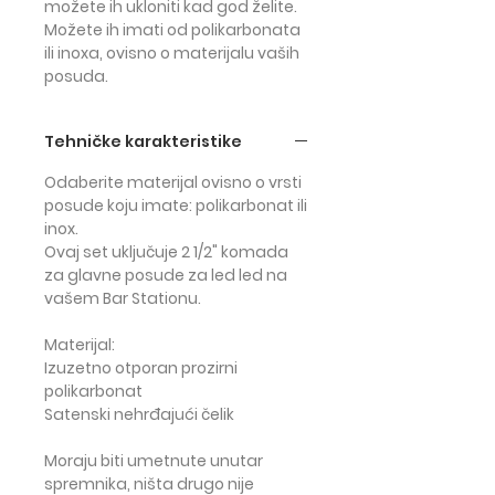
možete ih ukloniti kad god želite.
Možete ih imati od polikarbonata
ili inoxa,
ovisno o materijalu vaših
posuda.
Tehničke karakteristike
Odaberite materijal ovisno o vrsti
posude koju imate: polikarbonat ili
inox.
Ovaj set uključuje 2 1/2" komada
za glavne posude za led led na
vašem Bar Stationu.
Materijal
:
Izuzetno otporan prozirni
polikarbonat
Satenski nehrđajući čelik
Moraju biti umetnute unutar
spremnika, ništa drugo nije