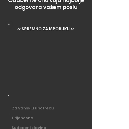
Odaberite onu koja najbolje
odgovara vašem poslu
>> SPREMNO ZA ISPORUKU >>
Za vanskju upotrebu
Prijenosna
Sudoper i slavina