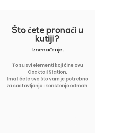
Što
ć
ete prona
ć
i u
kutiji?
Iznenađenje.
To su svi elementi koji čine ovu
Cocktail Station.
Imat ćete sve što vam je potrebno
za sastavljanje i korištenje odmah.
PRIKAŽI VIŠE