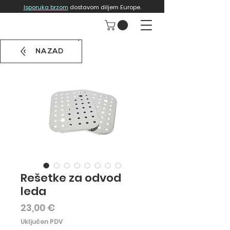
Isporuka brzom
dostavom diljem Europe.
NAZAD
Rešetke za odvod
leda
Cijena
23,00 €
Uključen PDV