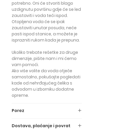
potrebno. Oni će stvoriti blago
uzdignutu površinu gdje će se led
zaustaviti i voda teći ispod.
Otopljena voda će se ipak
zaustaviti unutar posuda, neće
pasti ispod stanice, a možete je
isprazniti rukom kada je prepuna.
Ukoliko trebate rešetke za druge
dimenzije, pišite nam i mi ćemo
vam pomoći.
Ako više volite da voda otječe
samostalno, pokušajte pogledati
kade od nehrđajućeg čelika s
odvodom u izborniku dodatne
opreme.
Porez
Gore navedene cijene su SA PDV-
Dostava, plaćanje i povrat
om (PDV od 22%).