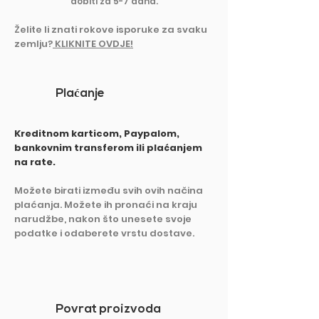
dobiti za 5-7 dana.
Želite li znati rokove isporuke z
a svaku
zemlju?
KLIKNITE OVDJE!
Pla
ć
anje
Kreditnom karticom, Paypalom,
bankovnim transferom ili plaćanjem
na rate.
Možete birati između svih ovih načina
plaćanja. Možete ih pronaći na kraju
narudžbe, nakon što unesete svoje
podatke i odaberete vrstu dostave.
Povrat proizvoda