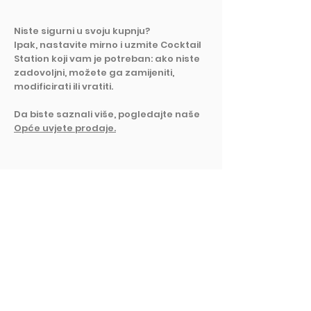
Niste sigurni u svoju kupnju?
Ipak, nastavite mirno i uzmite Cocktail
Station koji vam je potreban: ako niste
zadovoljni, možete ga zamijeniti,
modificirati ili vratiti.
Da biste saznali više, pogledajte naše
Opće uvjete prodaje.