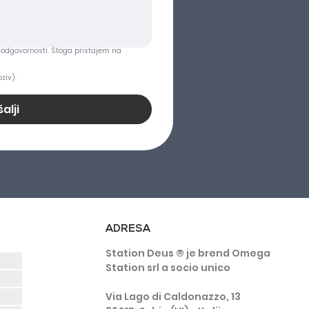
odgovornosti. Stoga pristajem na 
ziv).
alji
ADRESA
Station Deus ® je brend Omega
Station srl a socio unico
Via Lago di Caldonazzo, 13