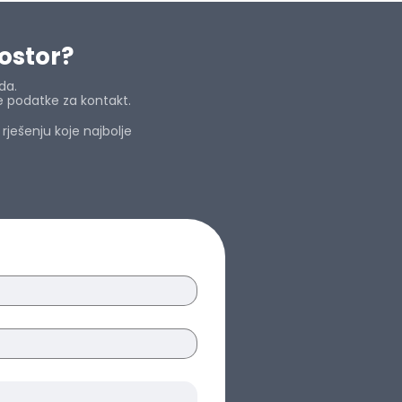
rostor?
da.
e podatke za kontakt.
ješenju koje najbolje