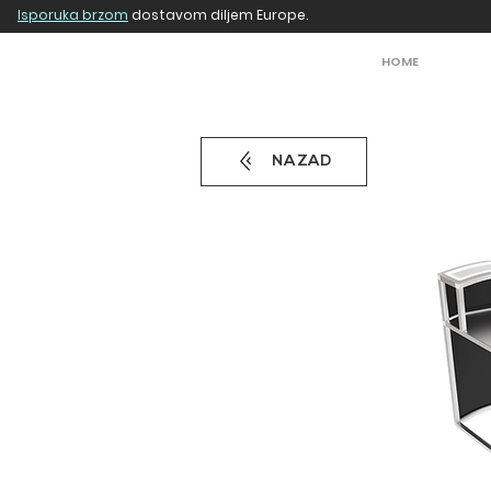
Isporuka brzom
dostavom diljem Europe.
HOME
NAZAD