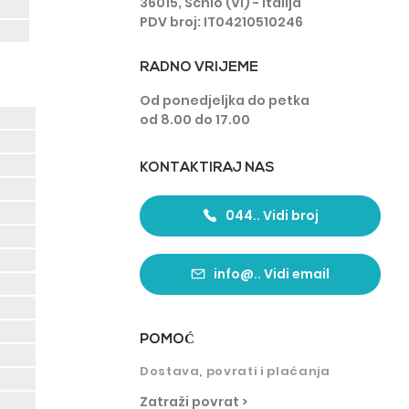
36015, Schio (VI) - Italija
PDV broj: IT04210510246
RADNO VRIJEME
Od ponedjeljka do petka
od 8.00 do 17.00
KONTAKTIRAJ NAS
044.. Vidi broj
info@.. Vidi email
POMO
Ć
Dostava, povrati i plaćanja
Zatraži povrat >