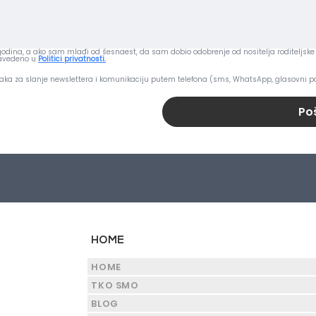
dina, a ako sam mlađi od šesnaest, da sam dobio odobrenje od nositelja roditeljske 
navedeno u
Politici privatnosti.
aka za slanje newslettera i komunikaciju putem telefona (sms, WhatsApp, glasovni po
Poš
HOME
HOME
TKO SMO
BLOG