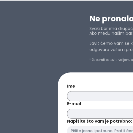
Ne pronalaz
Svaki bar ima drugačij
Ako među našim barsk
Javit ćemo vam se ka
odgovara vašem projek
* Zapamti ostaviti valjanu 
Ime
E-mail
Napišite što vam je potrebno: 