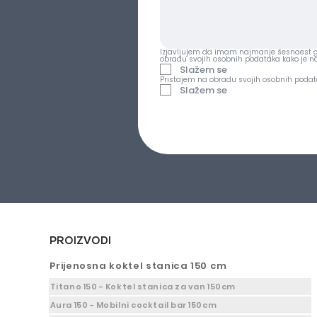
Izjavljujem da imam najmanje šesnaest go
obradu svojih osobnih podataka kako je 
Slažem se
Pristajem na obradu svojih osobnih podat
Slažem se
PROIZVODI
Prijenosna koktel stanica 150 cm
Titano 150 - Koktel stanica za van 150cm
Aura 150 - Mobilni cocktail bar 150cm