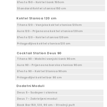
Efesto 150 - Koktel šank 150cm
Standard Koktel stanica 150 cm
Koktel Stanica 120 cm
Titano 120 - Vanjska koktel stanica 120cm
Aura 120 - Prijenosna koktel stanica 120cm
Efesto 120 - Koktel stanica 120cm
Prilagodljiva koktel stanica 120 cm
Cocktail Station Deus 90
Titano 90 - Mobilni vanjski šank 90cm
Aura 90 - Prijenosna barska stanica 90cm
Efesto 90 - Koktel Stanica 90cm
Prilagodljivi koktel bar 90 cm
Dodatni Moduli
Deus 5 - Sudoper i slavina
Deus 7 - Zakrivljeni modul
Back Bar 150, 120, 90 cm - Stražnji pult