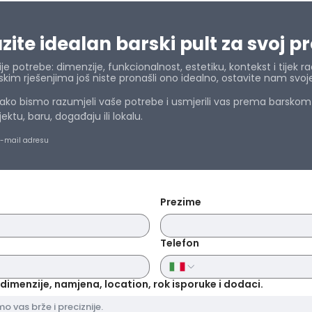
ite idealan barski pult za svoj p
e potrebe: dimenzije, funkcionalnost, estetiku, kontekst i tijek ra
im rješenjima još niste pronašli ono idealno, ostavite nam svoj
ko bismo razumjeli vaše potrebe i usmjerili vas prema barskom r
tu, baru, događaju ili lokalu.
e-mail adresu
Prezime
Telefon
dimenzije, namjena, location, rok isporuke i dodaci.