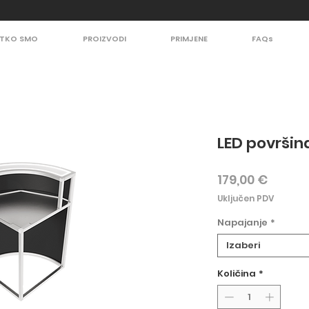
TKO SMO
PROIZVODI
PRIMJENE
FAQs
LED površin
Cijena
179,00 €
Uključen PDV
Napajanje
*
Izaberi
Količina
*