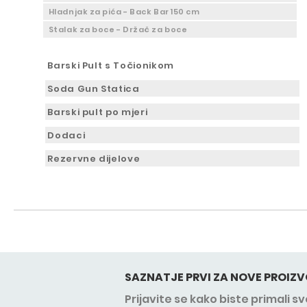
Hladnjak za pića - Back Bar 150 cm
Stalak za boce - Držač za boce
Barski Pult s Točionikom
Soda Gun Statica
Barski pult po mjeri
Dodaci
Rezervne dijelove
SAZNATJE PRVI ZA NOVE PROIZV
Prijavite se kako biste primali 