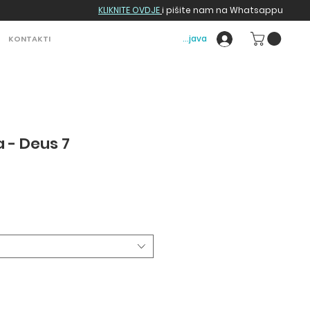
KLIKNITE OVDJE
i pišite nam na Whatsappu
Prijava
KONTAKTI
a - Deus 7