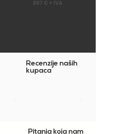
897 € + IVA
VRATI SE GORE
Recenzije naših
kupaca
Pitanja koja nam