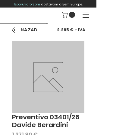
Isporuka brzom
dostavom diljem Europe.
2.295 €
+ IVA
NAZAD
Preventivo 03401/26
Davide Berardini
Cijena
1.371,80 €