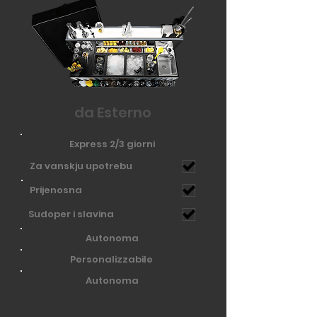
da Esterno
Express 2/3 giorni
Za vanskju upotrebu
Prijenosna
Sudoper i slavina
Autonoma
Personalizzabile
Autonoma