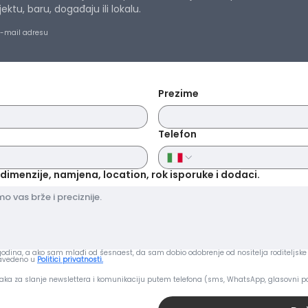
tu, baru, događaju ili lokalu.
ćemo vam vratiti 
troškove upravljanj
e-mail adresu
pogledajte naše
O
Prezime
Telefon
dimenzije, namjena, location, rok isporuke i dodaci.
dina, a ako sam mlađi od šesnaest, da sam dobio odobrenje od nositelja roditeljske 
navedeno u
Politici privatnosti.
aka za slanje newslettera i komunikaciju putem telefona (sms, WhatsApp, glasovni po