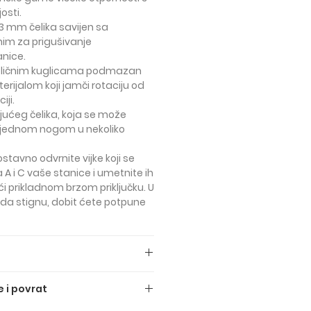
osti.
3 mm čelika savijen sa
nim za prigušivanje
anice.
 čeličnim kuglicama podmazan
rijalom koji jamči rotaciju od
iji.
ućeg čelika, koja se može
iti jednom nogom u nekoliko
ostavno odvrnite vijke koji se
 A i C vaše stanice i umetnite ih
i prikladnom brzom priključku. U
da stignu, dobit ćete potpune
ne uključuju PDV.
 i povrat
 sljedeća: