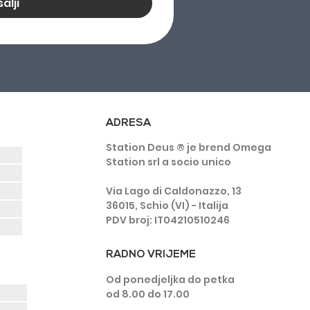
alji
ADRESA
Station Deus ® je brend Omega
Station srl a socio unico
Via Lago di Caldonazzo, 13
36015, Schio (VI) - Italija
PDV broj: IT04210510246
RADNO VRIJEME
Od ponedjeljka do petka
od 8.00 do 17.00