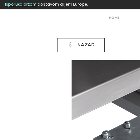
Isporuka brzom
dostavom diljem Europe.
HOME
NAZAD