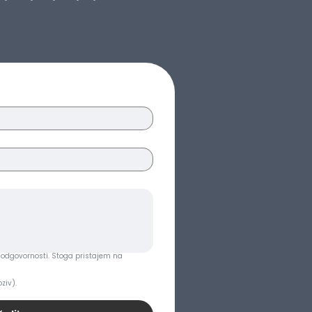
cjelokupnu kupnju umanjenu za
a. Da biste saznali više,
pće uvjete prodaje
.
odgovornosti. Stoga pristajem na 
ziv).