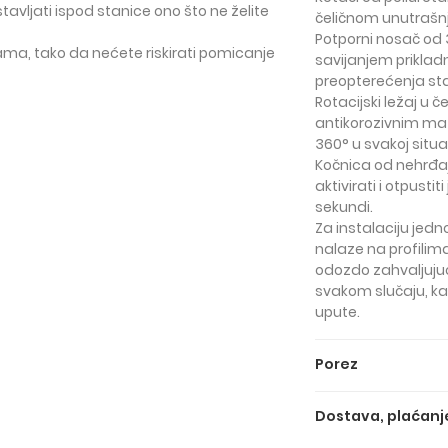
tavljati ispod stanice ono što ne želite
čeličnom unutrašnj
Potporni nosač od 
cama
, tako da nećete riskirati pomicanje
savijanjem priklad
preopterećenja st
Rotacijski ležaj u
antikorozivnim mate
360° u svakoj situac
Kočnica od nehrđaj
aktivirati i otpust
sekundi.
Za instalaciju jedn
nalaze na profilima
odozdo zahvaljujuć
svakom slučaju, ka
upute.
Porez
Gore navedene cije
Dostava, plaćanje
Cijena BEZ PDV-a je