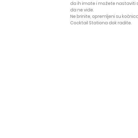
da ih imate
i možete nastaviti s
da ne vide.
Ne brinite,
opremljeni su kočni
Cocktail Stationa dok radite.