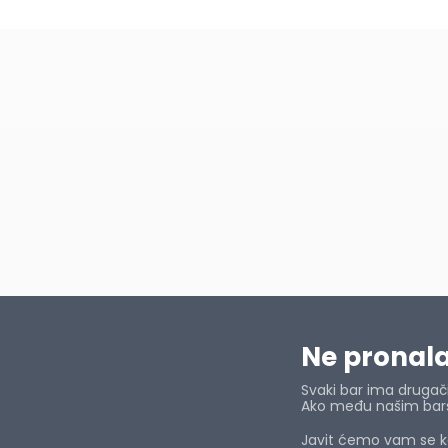
Ne pronalaz
Svaki bar ima drugačij
Ako među našim barsk
Javit ćemo vam se ka