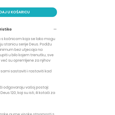
DAJ U KOŠARICU
istike
a s kočnicom koja se
lako mogu
oju stanicu serije Deus. Podižu
inimum bez utjecaja na
piti u bilo kojem trenutku
, sve
e već su opremljene za njihov
ami sastaviti i rastaviti kad
či odgovaraju vašoj postaji:
eus 120, koji su isti, ili kotači za
anske gume visoke otpornosti s