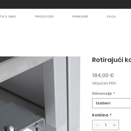
TKO SMO
PROIZVODI
PRIMJENE
FAQs
Rotirajući 
Cijen
164,00 €
Uključen PDV
Dimenzije
*
Izaberi
Količina
*