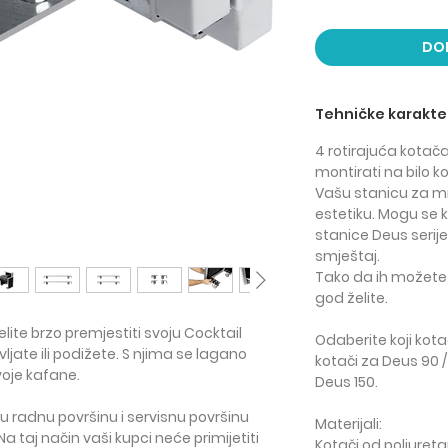
DO
Tehničke karakter
4 rotirajuća kotač
montirati
na bilo k
Vašu stanicu za m
estetiku.
Mogu se ku
stanice Deus serij
smještaj.
Tako da ih možete s
god želite.
elite
brzo premjestiti svoju Cocktail
Odaberite koji kota
jate ili podižete. S njima se
lagano
kotači za Deus 90 / D
oje kafane.
Deus 150.
u radnu površinu i servisnu površinu
Materijali
:
 Na taj način vaši kupci
neće primijetiti
Kotači od poliuret