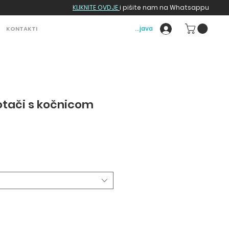
KLIKNITE OVDJE
i pišite nam na Whatsappu
Prijava
KONTAKTI
kotači s kočnicom
a