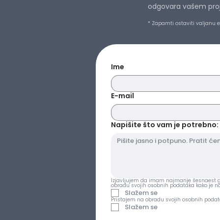
odgovara vašem projek
* Zapamti ostaviti valjanu 
Ime
E-mail
Napišite što vam je potrebno: 
Izjavljujem da imam najmanje šesnaest go
obradu svojih osobnih podataka kako je 
Slažem se
Pristajem na obradu svojih osobnih podat
Slažem se