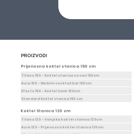
PROIZVODI
Prijenosna koktel stanica 150 cm
Titano 150 - Koktel stanica za van 150cm
Aura 150 - Mobilni cocktail bar 150cm
Efesto 150 - Koktel šank 150cm
Standard Koktel stanica 150 cm
Koktel Stanica 120 cm
Titano 120 - Vanjska koktel stanica 120cm
Aura 120 - Prijenosna koktel stanica 120cm