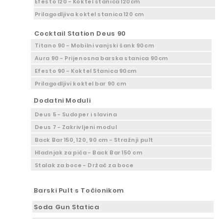
Efesto 120 - Koktel stanica 120cm
Prilagodljiva koktel stanica 120 cm
Cocktail Station Deus 90
Titano 90 - Mobilni vanjski šank 90cm
Aura 90 - Prijenosna barska stanica 90cm
Efesto 90 - Koktel Stanica 90cm
Prilagodljivi koktel bar 90 cm
Dodatni Moduli
Deus 5 - Sudoper i slavina
Deus 7 - Zakrivljeni modul
Back Bar 150, 120, 90 cm - Stražnji pult
Hladnjak za pića - Back Bar 150 cm
Stalak za boce - Držač za boce
Barski Pult s Točionikom
Soda Gun Statica