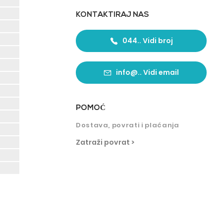
KONTAKTIRAJ NAS
044.. Vidi broj
info@.. Vidi email
POMO
Ć
Dostava, povrati i plaćanja
Zatraži povrat >