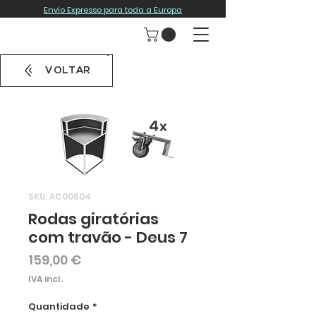
Envio Expresso para toda a Europa
VOLTAR
SKU: AC00604
Rodas giratórias
com travão - Deus 7
Preço
159,00 €
IVA incl.
Quantidade
*