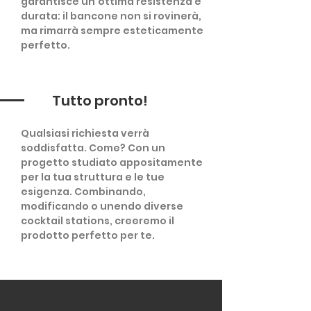
garantisce un'ottima resistenza e
durata: il bancone non si rovinerà,
ma rimarrà sempre esteticamente
perfetto.
Tutto pronto!
Qualsiasi richiesta verrà
soddisfatta. Come? Con un
progetto studiato appositamente
per la tua struttura e le tue
esigenza. Combinando,
modificando o unendo diverse
cocktail stations, creeremo il
prodotto perfetto per te.