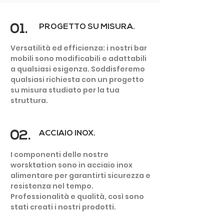
01.
PROGETTO SU MISURA.
Versatilità ed efficienza: i nostri bar
mobili sono modificabili e adattabili
a qualsiasi esigenza. Soddisferemo
PISCINA
qualsiasi richiesta con un progetto
E TERME
su misura studiato per la tua
struttura.
02.
ACCIAIO INOX.
I componenti delle nostre
worsktation sono in acciaio inox
alimentare per garantirti sicurezza e
resistenza nel tempo.
Professionalità e qualità, così sono
stati creati i nostri prodotti.