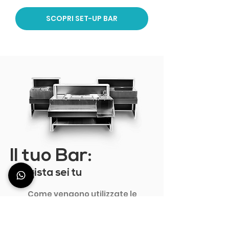
SCOPRI SET-UP BAR
Il tuo Bar:
il regista sei tu
Come vengono utilizzate le
Station Deus?
Scoprilo nei racconti dei clienti . .