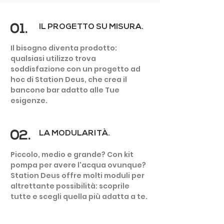
01.
IL PROGETTO SU MISURA.
Il bisogno diventa prodotto:
qualsiasi utilizzo trova
soddisfazione con un progetto ad
BAITE
hoc di Station Deus, che crea il
E RIFUGI
bancone bar adatto alle Tue
esigenze.
02.
LA MODULARITÀ.
Piccolo, medio e grande? Con kit
pompa per avere l'acqua ovunque?
Station Deus offre molti moduli per
altrettante possibilità: scoprile
tutte e scegli quella più adatta a te.