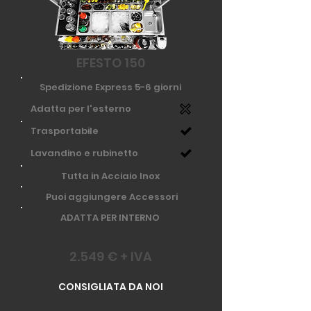
EFESTO 150
Spedizione Express 5-6 giorni
Adatta per l'esterno
Trasportabile
Lavandino e rubinetto
Tutta in Acciaio Inox
Puoi aggiungere Accessori
ADATTA PER INTERNO
2.549 € + IVA
CONSIGLIATA DA NOI