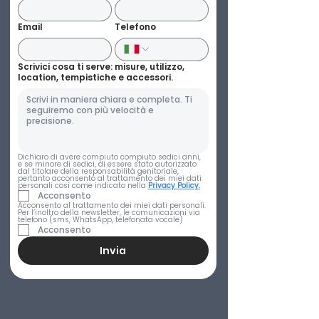
Email
Telefono
Scrivici cosa ti serve: misure, utilizzo,
location, tempistiche e accessori.
Dichiaro di avere compiuto compiuto sedici anni, 
e se minore di sedici, di essere stato autorizzato 
dal titolare della responsabilità genitoriale, 
pertanto acconsento al trattamento dei miei dati 
personali così come indicato nella 
Privacy Policy.
Acconsento
Acconsento al trattamento dei miei dati personali. 
Per l’inoltro della newsletter, le comunicazioni via 
telefono (sms, WhatsApp, telefonata vocale)
Acconsento
Invia