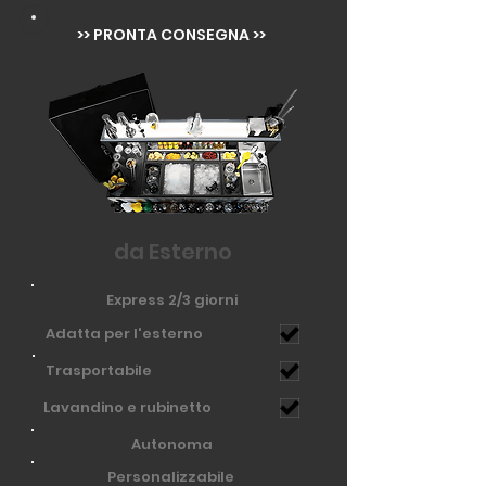
>> PRONTA CONSEGNA >>
da Esterno
Express 2/3 giorni
Adatta per l'esterno
Trasportabile
Lavandino e rubinetto
Autonoma
Personalizzabile