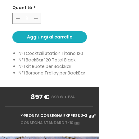
Quantità
*
Aggiungi al carrello
N°1 Cocktail Station Titano 120
N°1 BackBar 120 Total Black
N°1 Kit Ruote per BackBar
N°1 Borsone Trolley per BackBar
897 €
893 € + IVA
>>PRONTA CONSEGNA EXPRESS 2-3 gg*
CONSEGNA STANDARD 7-10 gg