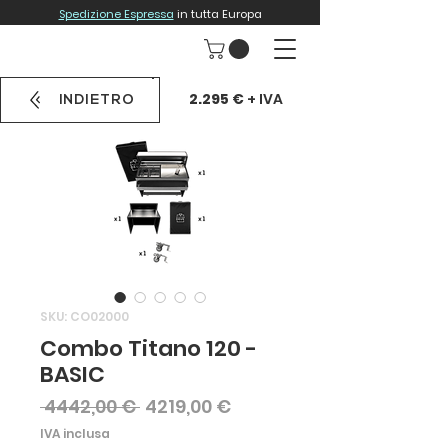
Spedizione Espressa
in tutta Europa
2.295 €
+ IVA
INDIETRO
SKU: CO02000
Combo Titano 120 -
BASIC
Prezzo
Prezzo
 4442,00 € 
4219,00 €
regolare
scontato
IVA inclusa