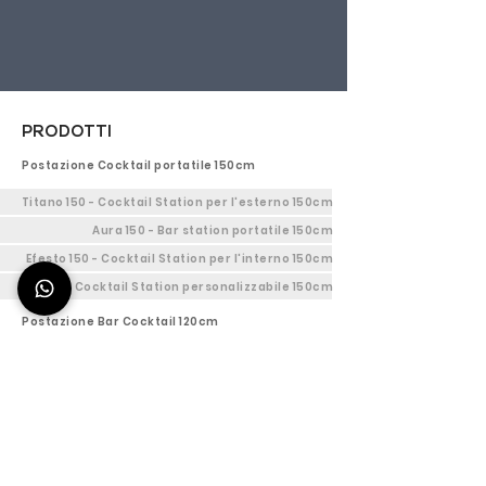
PRODOTTI
Postazione Cocktail portatile 150cm
Titano 150 - Cocktail Station per l'esterno 150cm
Aura 150 - Bar station portatile 150cm
Efesto 150 - Cocktail Station per l'interno 150cm
Cocktail Station personalizzabile 150cm
Postazione Bar Cocktail 120cm
Titano 120 - Bar Mobile per l'esterno 120cm
Aura 120 - Bar station portatile 120cm
Efesto 120 - Workstation barman 120cm
Cocktail Station personalizzabile 120cm
Postazione cocktail Deus 90cm