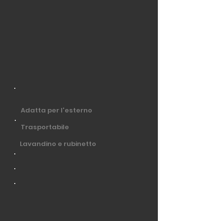
Adatta per l'esterno
Trasportabile
Lavandino e rubinetto