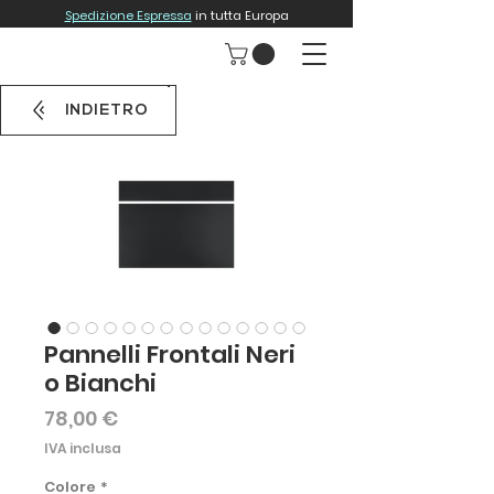
Spedizione Espressa
in tutta Europa
INDIETRO
Pannelli Frontali Neri
o Bianchi
Prezzo
78,00 €
IVA inclusa
Colore
*