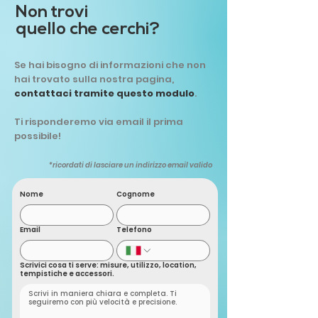
trovi in conclusione dell'ordine,
Non trovi
dopo aver inserito i tuoi dai e aver
quello che cerchi?
scelto il tipo di consegna.
Reso del Prodotto
Non sei sicuro dell'acquisto?
Se hai bisogno di informazioni che non
Procedi comunque serenamente
hai trovato sulla nostra pagina,
e prendi il prodotto che ti serve: se
contattaci tramite questo modulo
.
poi non sei soddisfatto puoi
sostituirlo o restituirlo e ti
Ti risponderemo via email il prima
rimborseremo l'intero acquisto
possibile!
meno le spese di gestione. Per
saperne di più vedi le nostre
*ricordati di lasciare un indirizzo email valido
Condizioni Generali di Vendita
.
Nome
Cognome
Email
Telefono
Scrivici cosa ti serve: misure, utilizzo, location,
tempistiche e accessori.