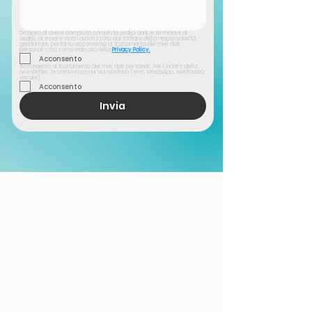
Dichiaro di avere compiuto compiuto sedici anni, e se minore di 
sedici, di essere stato autorizzato dal titolare della responsabilità 
genitoriale, pertanto acconsento al trattamento dei miei dati 
personali così come indicato nella
Privacy Policy.
Acconsento
Acconsento al trattamento dei miei dati personali. Per l’inoltro della 
newsletter, le comunicazioni via telefono (sms, WhatsApp, telefonata 
vocale)
Acconsento
Invia