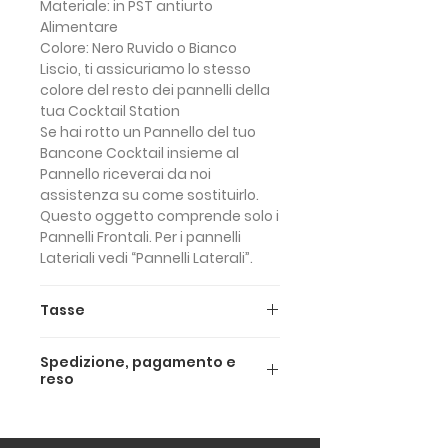
Materiale:
in PST antiurto
Alimentare
Colore:
Nero Ruvido o Bianco
Liscio, ti assicuriamo lo stesso
colore del resto dei pannelli della
tua Cocktail Station
Se hai rotto un Pannello del tuo
Bancone Cocktail insieme al
Pannello
riceverai da noi
assistenza su come sostituirlo
.
Questo oggetto comprende solo i
Pannelli Frontali. Per i pannelli
Lateriali vedi “Pannelli Laterali”.
Tasse
Il prezzo sopra riportao è IVA
Spedizione, pagamento e
INCLUSA (IVA al 22%).
reso
I prezzi IVA ESCLUSA sono i
seguenti:
Spedizione e Consegna
- €64 Pannelli frontali neri Deus
Spediamo sia in Italia che