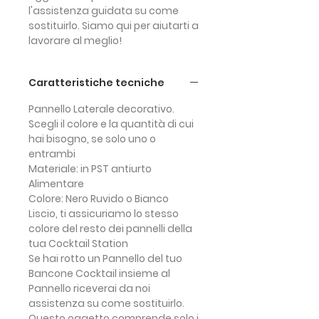
l'assistenza guidata su come
sostituirlo.
Siamo qui per aiutarti a
lavorare al meglio!
Caratteristiche tecniche
Pannello Laterale decorativo.
Scegli il colore e la quantità di cui
hai bisogno, se solo uno o
entrambi
Materiale:
in PST antiurto
Alimentare
Colore:
Nero Ruvido o Bianco
Liscio, ti assicuriamo lo stesso
colore del resto dei pannelli della
tua Cocktail Station
Se hai rotto un Pannello del tuo
Bancone Cocktail insieme al
Pannello
riceverai da noi
assistenza su come sostituirlo
.
Questo oggetto comprende solo i