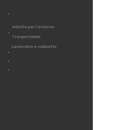
Adatta per l'esterno
Trasportabile
Lavandino e rubinetto
TORNA SU