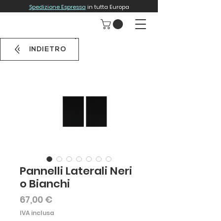
Spedizione Espressa
in tutta Europa
INDIETRO
Pannelli Laterali Neri
o Bianchi
Prezzo
67,00 €
IVA inclusa