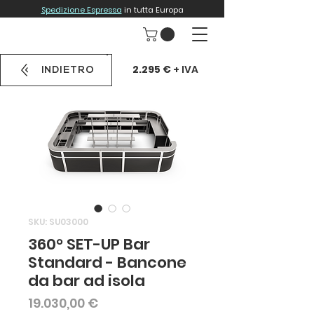
Spedizione Espressa
in tutta Europa
2.295 €
+ IVA
INDIETRO
SKU: SU03000
360° SET-UP Bar
Standard - Bancone
da bar ad isola
Prezzo
19.030,00 €