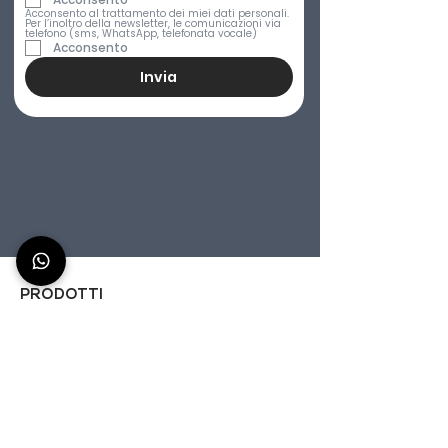
Acconsento al trattamento dei miei dati personali. 
Per l’inoltro della newsletter, le comunicazioni via 
telefono (sms, WhatsApp, telefonata vocale)
Acconsento
Invia
PRODOTTI
Postazione Cocktail portatile 150cm
Titano 150 - Cocktail Station per l'esterno 150cm
Aura 150 - Bar station portatile 150cm
Efesto 150 - Cocktail Station per l'interno 150cm
Cocktail Station personalizzabile 150cm