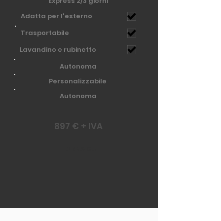
Express 2/3 giorni
Adatta per l'esterno
Trasportabile
Lavandino e rubinetto
Autonoma
Personalizzabile
Autonoma
897 € + IVA
TORNA SU