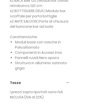
x2 BACK BAR 120 | Moduli bar tavolo
retrobanco 120 cm
x2 BOTTIGLIERE DEUS | Modulo bar
scaffale per porta bottiglie
x2 ANTE SALOON | Porte di chiusura
del bancone bar ad isola
Caratteristiche:
Moduli base con vasche in
Policarbonato
Componenti in Acciaio Inox
Pannelli ruvidi Nero opaco
Struttura in alluminio satinato
grigio
Tasse
I prezzi sopra riportati sono IVA
INCLUSA (IVA al 22%).