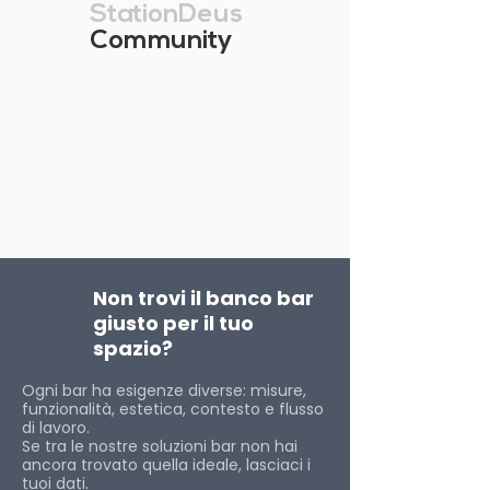
StationDeus
Community
Non trovi il banco bar
giusto per il tuo
spazio?
Ogni bar ha esigenze diverse: misure,
funzionalità, estetica, contesto e flusso
di lavoro.
Se tra le nostre soluzioni bar non hai
ancora trovato quella ideale, lasciaci i
tuoi dati.