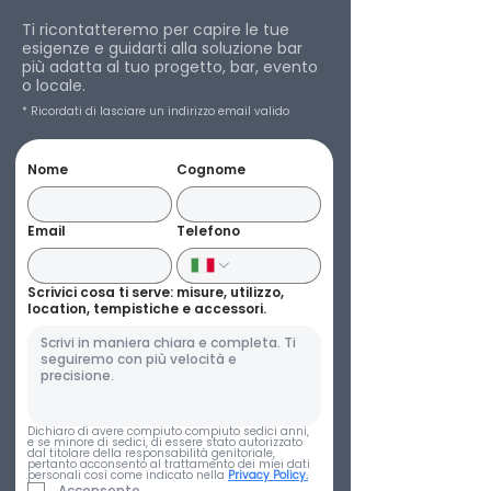
Ti ricontatteremo per capire le tue
esigenze e guidarti alla soluzione bar
più adatta al tuo progetto, bar, evento
o locale.
* Ricordati di lasciare un indirizzo email valido
Nome
Cognome
Email
Telefono
Scrivici cosa ti serve: misure, utilizzo,
location, tempistiche e accessori.
Dichiaro di avere compiuto compiuto sedici anni, 
e se minore di sedici, di essere stato autorizzato 
dal titolare della responsabilità genitoriale, 
pertanto acconsento al trattamento dei miei dati 
personali così come indicato nella 
Privacy Policy.
Acconsento