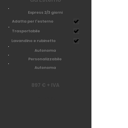
Express 2/3 giorni
Adatta per l'esterno
Trasportabile
Lavandino e rubinetto
Autonoma
Personalizzabile
Autonoma
897 € + IVA
TORNA SU