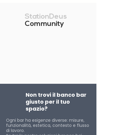
StationDeus
Community
Non trovi il banco bar
giusto per il tuo
spazio?
Ogni bar ha esigenze diverse: misure,
funzionalità, estetica, contesto e flusso
di lavoro.