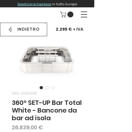
Spedizione Espressa
in tutta Europa
2.295 €
+ IVA
INDIETRO
SKU: SU03200
360° SET-UP Bar Total
White - Bancone da
bar ad isola
Prezzo
26.839,00 €