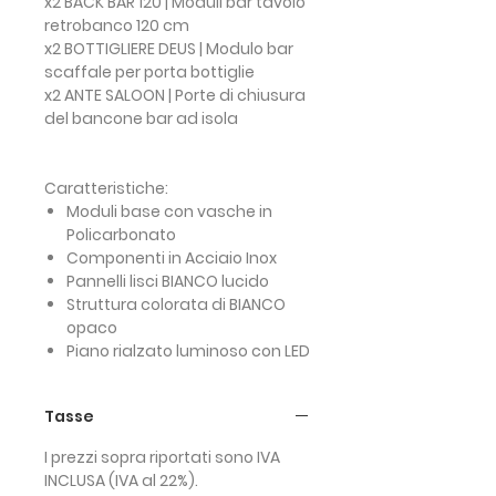
x2 BACK BAR 120 | Moduli bar tavolo
retrobanco 120 cm
x2 BOTTIGLIERE DEUS | Modulo bar
scaffale per porta bottiglie
x2 ANTE SALOON | Porte di chiusura
del bancone bar ad isola
Caratteristiche:
Moduli base con vasche in
Policarbonato
Componenti in Acciaio Inox
Pannelli lisci BIANCO lucido
Struttura colorata di BIANCO
opaco
Piano rialzato luminoso con LED
Tasse
I prezzi sopra riportati sono IVA
INCLUSA (IVA al 22%).