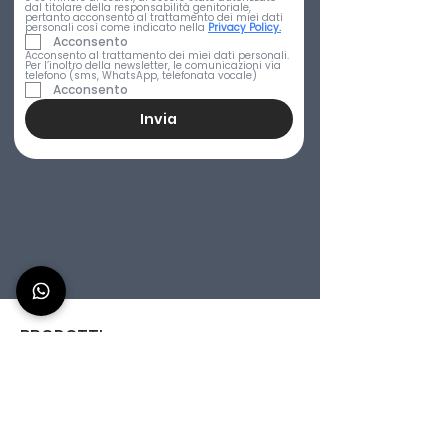
dal titolare della responsabilità genitoriale, 
pertanto acconsento al trattamento dei miei dati 
personali così come indicato nella 
Privacy Policy.
Acconsento
Acconsento al trattamento dei miei dati personali. 
Per l’inoltro della newsletter, le comunicazioni via 
telefono (sms, WhatsApp, telefonata vocale)
Acconsento
Invia
PRODOTTI
Postazione Cocktail portatile 150cm
Titano 150 - Cocktail Station per l'esterno 150cm
Aura 150 - Bar station portatile 150cm