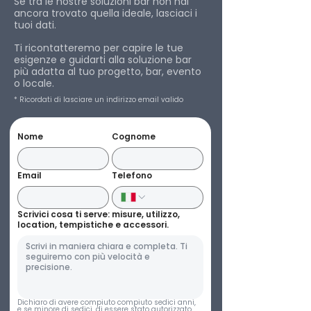
Se tra le nostre soluzioni bar non hai
ancora trovato quella ideale, lasciaci i
tuoi dati.
Ti ricontatteremo per capire le tue
esigenze e guidarti alla soluzione bar
più adatta al tuo progetto, bar, evento
o locale.
* Ricordati di lasciare un indirizzo email valido
Nome
Cognome
Email
Telefono
Scrivici cosa ti serve: misure, utilizzo,
location, tempistiche e accessori.
Dichiaro di avere compiuto compiuto sedici anni, 
e se minore di sedici, di essere stato autorizzato 