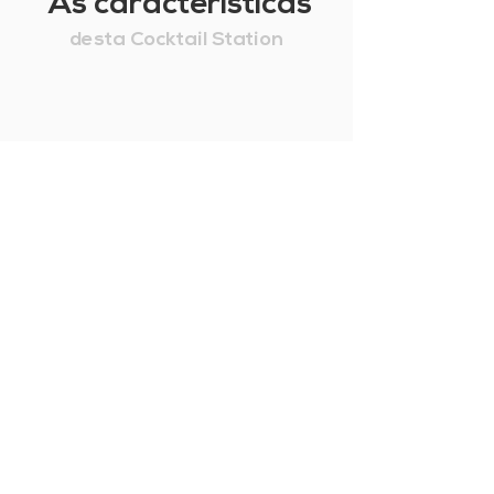
As características
desta Cocktail Station