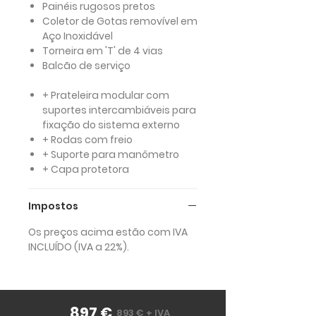
Painéis rugosos pretos
Coletor de Gotas removível em
Aço Inoxidável
Torneira em 'T' de 4 vias
Balcão de serviço
+ Prateleira modular
com
suportes intercambiáveis para
fixação do sistema externo
+ Rodas
com freio
+ Suporte para manômetro
+ Capa protetora
Impostos
Os preços acima estão com IVA
INCLUÍDO (IVA a 22%).
897 €
893 € + IVA