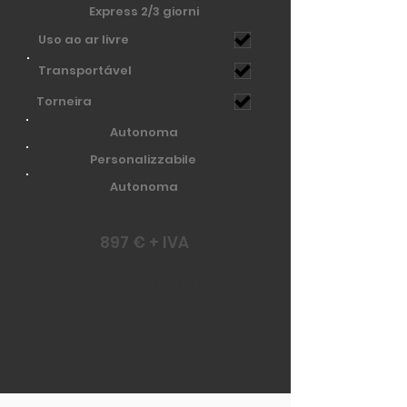
Express 2/3 giorni
Uso ao ar livre
Transportável
Torneira
Autonoma
Personalizzabile
Autonoma
897 € + IVA
PÁGINA PARA CIMA