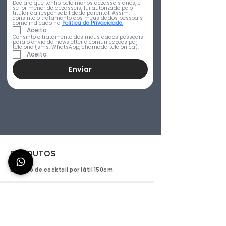
Declaro que tenho pelo menos dezasseis anos, e 
se for menor de dezasseis, fui autorizado pelo 
titular da responsabilidade parental. Assim, 
consinto o tratamento dos meus dados pessoais 
como indicado na 
Política de Privacidade.
Aceito
Consinto o tratamento dos meus dados pessoais 
para o envio da newsletter e comunicações por 
telefone (sms, WhatsApp, chamada telefónica).
Aceito
Enviar
PRODUTOS
Estação de cocktail portátil 150cm
Titan 150 - Estação de cocktail exterior 150 cm
Aura 150 - Estação de bar portátil 150 cm
Efesto 150 - Estação de cocktails de interior 150 cm