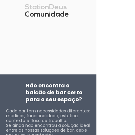
StationDeus
Comunidade
Não encontra o
balcão de bar certo
para o seu espaço?
Cada bar tem necessidades diferentes:
medidas, funcionalidade, estética,
contexto e fluxo de trabalho.
Se ainda não encontrou a solução ideal
entre as nossas soluções de bar, deixe-
nos os seus contactos.