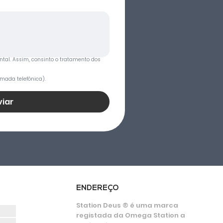
ntal. Assim, consinto o tratamento dos 
mada telefónica).
viar
ENDEREÇO
Station Deus ® é uma marca
registada da Omega Station a