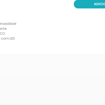
ADICI
noxidável
hante
NCO
o com LED