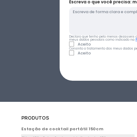
Escreva o que você precisa: m
Declaro que tenho pelo menos dezasseis ano
meus dados pessoais como indicado na 
Aceito
Consinto o tratamento dos meus dados pe
Aceito
PRODUTOS
Estação de cocktail portátil 150cm