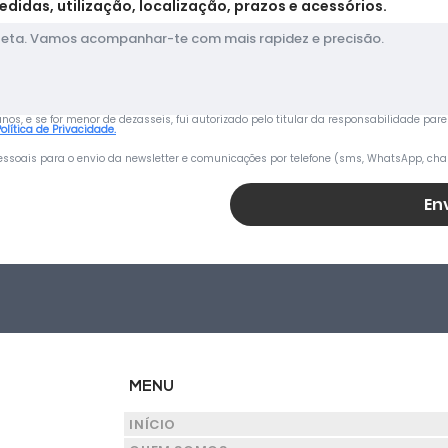
edidas, utilização, localização, prazos e acessórios.
s, e se for menor de dezasseis, fui autorizado pelo titular da responsabilidade pare
Política de Privacidade.
ssoais para o envio da newsletter e comunicações por telefone (sms, WhatsApp, cha
En
MENU
INÍCIO