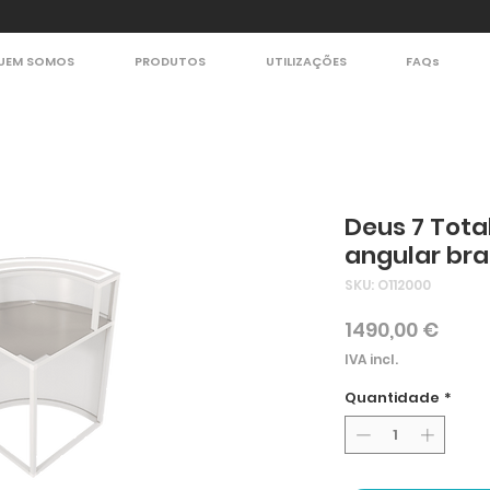
UEM SOMOS
PRODUTOS
UTILIZAÇÕES
FAQs
Deus 7 Tota
angular br
SKU: O112000
Preç
1490,00 €
IVA incl.
Quantidade
*