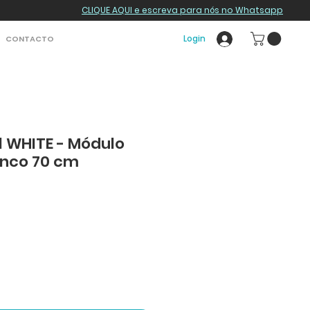
CLIQUE AQUI e escreva para nós no Whatsapp
Login
CONTACTO
l WHITE - Módulo
anco 70 cm
o