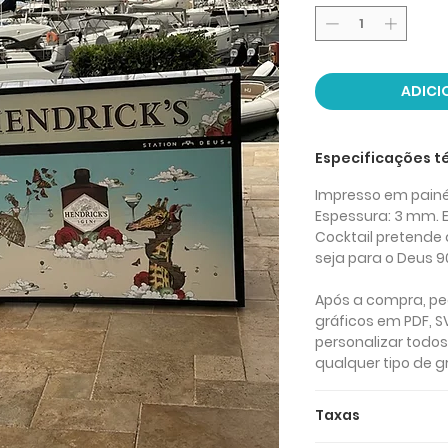
ADICI
Especificações t
Impresso em painé
Espessura: 3 mm. 
Cocktail pretende 
seja para o Deus 90
Após a compra, pe
gráficos em PDF, 
personalizar todos
qualquer tipo de gr
Taxas