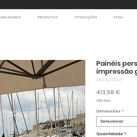
UEM SOMOS
PRODUTOS
UTILIZAÇÕES
FAQs
Painéis per
impressão 
SKU: AC01307
Preço
413,58 €
IVA incl.
Dimensões
*
Selecionar
Quantidade
*