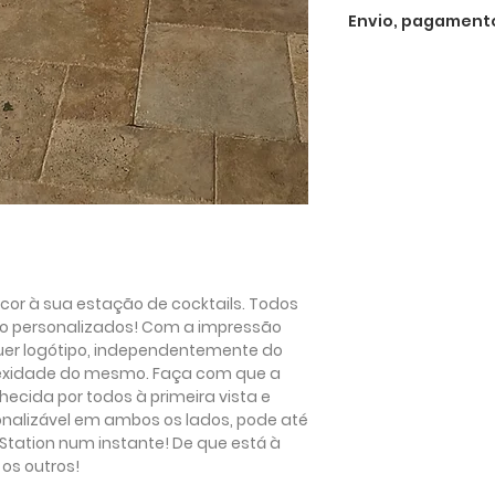
Os preços acima in
Envio, pagament
a 22%).
Expedição e entre
Os preços com IVA
Enviamos tanto em
- 220,49 € + IVA
estrangeiro. O envi
gratuito para enc
Poderá introduzir 
euros, caso contrár
descarregar o IVA
demora 7 a 10 dias
compra. Se, em vez
encomenda mais r
de envio expresso:
receberá a sua en
cor à sua estação de cocktails.
Todos
partir do moment
ão personalizados!
Com a impressão
quer logótipo, independentemente do
Para o envio intern
exidade do mesmo. Faça com que a
29,90 e 89,90 euro
hecida por todos à primeira vista e
tamanho do produto
onalizável em ambos os lados, pode até
a realização da e
 Station num instante! De que está à
encomenda em qua
 os outros!
mais informações 