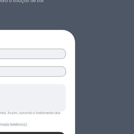
ara a solução de bar
ntal. Assim, consinto o tratamento dos 
mada telefónica).