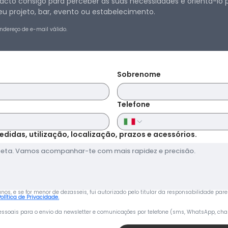
cto consigo para perceber as suas necessidades e orientá-lo p
u projeto, bar, evento ou estabelecimento.
ndereço de e-mail válido.
Sobrenome
Telefone
edidas, utilização, localização, prazos e acessórios.
s, e se for menor de dezasseis, fui autorizado pelo titular da responsabilidade pare
Política de Privacidade.
ssoais para o envio da newsletter e comunicações por telefone (sms, WhatsApp, cha