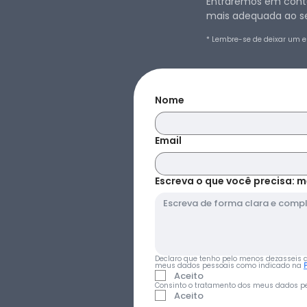
Entraremos em conta
mais adequada ao se
* Lembre-se de deixar um e
Nome
Email
Escreva o que você precisa: m
Declaro que tenho pelo menos dezasseis ano
meus dados pessoais como indicado na 
Aceito
Consinto o tratamento dos meus dados pe
Aceito