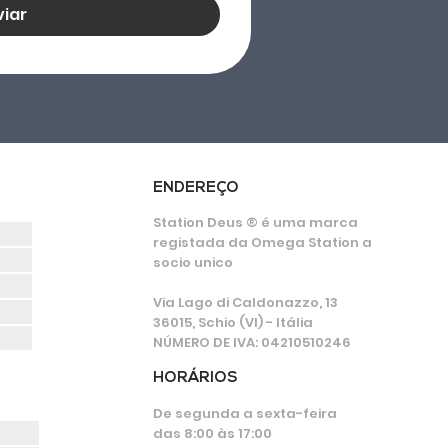
viar
ENDEREÇO
Station Deus ® é uma marca
registada da Omega Station a
socio unico
Via Lago di Caldonazzo, 13
36015, Schio (VI) - Itália
NÚMERO DE IVA: 04210510246
HORÁRIOS
De segunda a sexta-feira
das 8:00 às 17:00