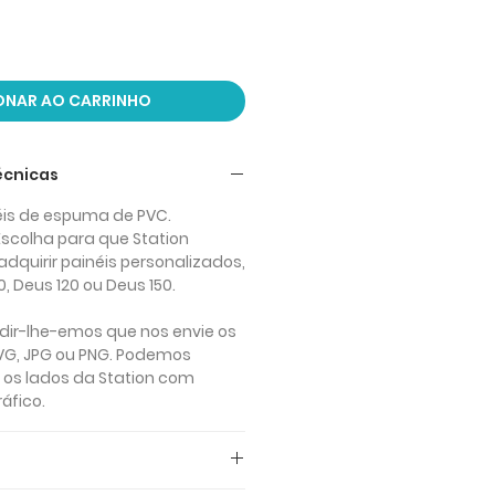
ONAR AO CARRINHO
écnicas
is de espuma de PVC.
Escolha para que Station
adquirir painéis personalizados,
, Deus 120 ou Deus 150.
dir-lhe-emos que nos envie os
SVG, JPG ou PNG. Podemos
 os lados da Station com
áfico.