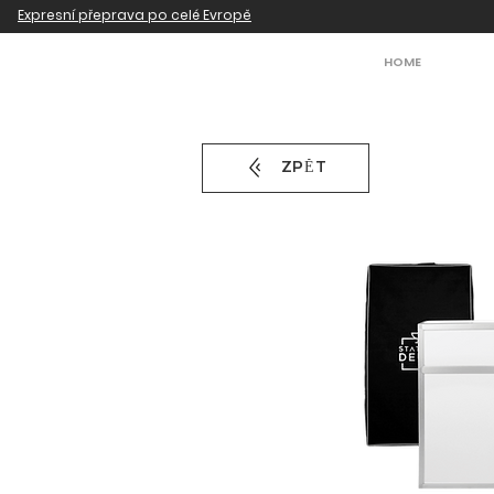
Expresní přeprava po celé Evropě
HOME
ZPĚT