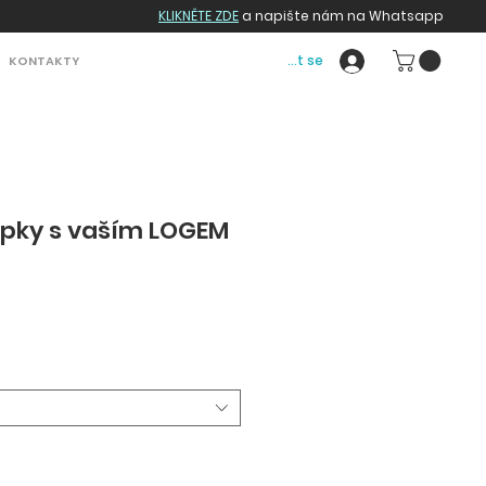
KLIKNĚTE ZDE
a napište nám na Whatsapp
Přihlásit se
KONTAKTY
epky s vaším LOGEM