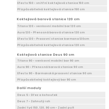
Efesto 150 - vnitřní koktejlová stanice 150 cm
Přizpůsobitelná koktejlová stanice 150 cm
Koktejlová barová stanice 120 cm
Titano 120 - venkovní mobilní bar 120 cm
Aura 120 - Přenosná barová stanice 120 cm
Efesto 120 - Pracovní stanice barmana 120cm
Přizpůsobitelná koktejlová stanice 120 cm
Koktejlová stanice Deus 90 cm
Titano 90 - venkovní mobilní bar 90 cm
Aura 90 - Přenosná barová stanice 90 cm
Efesto 90 - Barmanská pracovní stanice 90 cm
Přizpůsobitelný koktejlový bar 90 cm
Další moduly
Deus 5 - Dřez a kohoutek
Deus 7 - Zahnutý roh
Zadní tyč 150, 120, 90 cm - Zadní pult