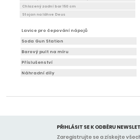
Chlazený zadní bar 150 cm
Stojan na láhve Deus
Lavice pro čepování nápojů
Soda Gun Station
Barový pult na míru
Příslušenství
Náhradní díly
PŘIHLÁSIT SE K ODBĚRU NEWSLE
Zaregistrujte se a získejte vše