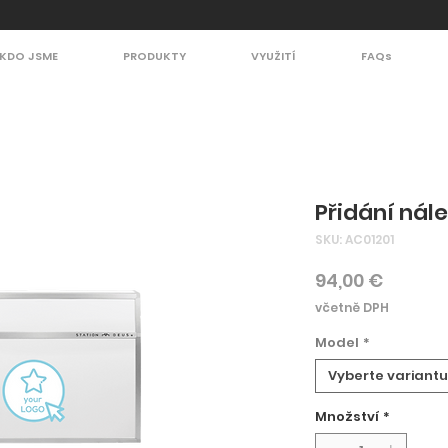
KDO JSME
PRODUKTY
VYUŽITÍ
FAQs
Přidání nál
SKU: AC01201
Cena
94,00 €
včetně DPH
Model
*
Vyberte variantu
Množství
*