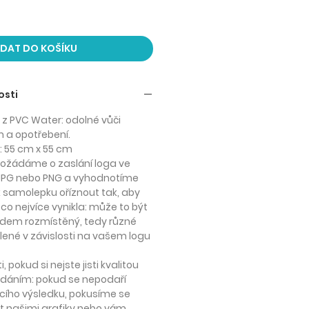
IDAT DO KOŠÍKU
osti
 z PVC Water: odolné vůči
 a opotřebení.
: 55 cm x 55 cm
požádáme o zaslání loga ve
 JPG nebo PNG a vyhodnotíme
k samolepku oříznout tak, aby
 co nejvíce vynikla: může to být
edem rozmístěný, tedy různé
ené v závislosti na vašem logu
, pokud si nejste jisti kvalitou
dáním: pokud se nepodaří
cího výsledku, pokusíme se
t našimi grafiky nebo vám