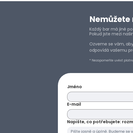
Nemůžete n
Každý bar má jiné pož
Pokud jste mezi naši
Ozveme se vám, abyc
odpovídá vašemu pro
* Nezapomeňte uvést platn
Jméno
E-mail
Napište, co potřebujete: rozměr