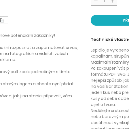
PŘ
 nové potenciální zákazníky!
Technické vlastn
možní rozpoznat a zapamatovat si vás,
Lepidlo je vyrobeno
 se na fotografiích a videích vašich
kapalinám, sirupům
reklamu.
Maximální rozměry
Po zakoupení vás 
barový pult zcela jedinečným s tímto
formátu PDF, SVG,
nejlepší způsob, ja
 se starým logem a chcete nyní přidat
na vaší Bar Station
jeden kus nebo př
vod, jak ji na stanici připevnit, vám
kusy od sebe odděl
a jeho tvaru.
Nedělejte si starosti
nebo barevným po
dosáhnout vynikají
nechat logo opravi