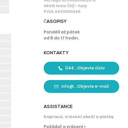
Via Lago di Caldonazzo 13
36015 Schio (VI) - Italy
P.IVA: 04210510246
ČASOPISY
Pondělí až pátek
od 8 do 17 hodin.
KONTAKTY
044...Objevte číslo
info@...Objevte e-mail
ASSISTANCE
Doprava, vrácení zboží a platby
Požádat o vrácení >