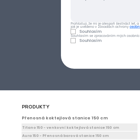
Prohlašuji, že mi je alespoň šestnáct le
jak je uvedeno v Zásadách ochrany 
osobn
Souhlasím
Souhlasím se zpracováním mých osobních ú
Souhlasím
PRODUKTY
Přenosná koktejlová stanice 150 cm
Titano 150 - venkovní koktejlová stanice 150 cm
Aura 150 - Přenosná barová stanice 150 cm