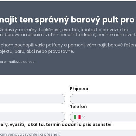
kontaktujte.
Způsob platby
Platební karta, Pay
ajít ten správný barový pult pro 
Můžete si vybrat 
platby. Najdete je
adavky: rozměry, funkčnost, estetiku, kontext a provozní tok.
vašich údajů a výb
mi barovými řešeními zatím nenašli to ideální, nechte nám své k
Vrácení Produktu
hom pochopili vaše potřeby a pomohli vám najít barové řešení,
Nejste si jisti sv
jektu, baru, akci nebo provozovně.
klidně a vezměte si
pokud nejste spoko
ou e-mailovou adresu
vrátit a my vám vr
na správu. Chcete-
se na naše Všeobe
Příjmení
Telefon
y, využití, lokalita, termín dodání a příslušenství.