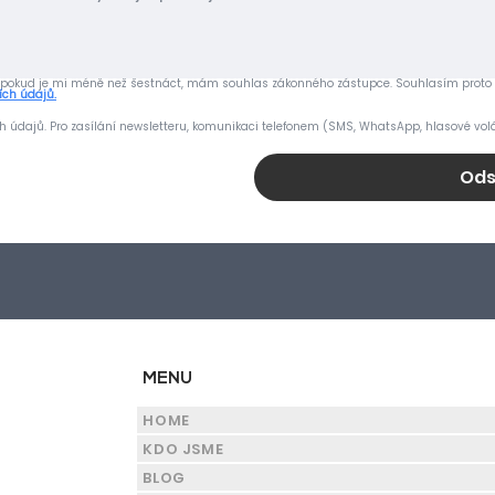
t, a pokud je mi méně než šestnáct, mám souhlas zákonného zástupce. Souhlasím prot
ích údajů.
dajů. Pro zasílání newsletteru, komunikaci telefonem (SMS, WhatsApp, hlasové volá
Ods
MENU
HOME
KDO JSME
BLOG