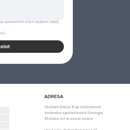
o se zpracováním mých osobních údajů, 
ní).
elat
ADRESA
Station Deus ® je ochranná
známka společnosti Omega
Station srl a socio unico