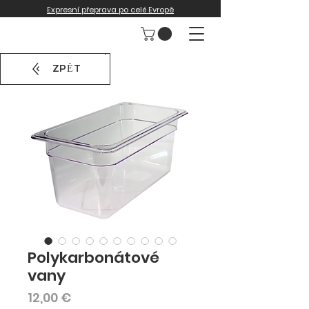
Expresní přeprava po celé Evropě
ZPĚT
Polykarbonátové
vany
Cena
12,00 €