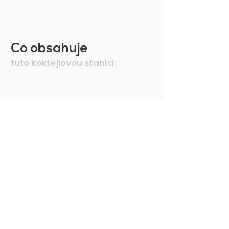
si produkt, který potřebujete:
pokud nejste spokojeni, můžete jej
vyměnit nebo vrátit a my vám
vrátíme celý nákup mínus náklady
Co obsahuje
na správu. Chcete-li se dozvědět
více, podívejte se na naše
tuto koktejlovou stanici:
Všeobecné podmínky prodeje.