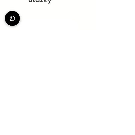
otázky
NAČÍST VÍCE
StationDeus
Komunita