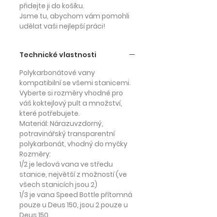
přidejte ji do košíku.
Jsme tu, abychom vám pomohli
udělat vaši nejlepší práci!
Technické vlastnosti
Polykarbonátové vany
kompatibilní se všemi stanicemi.
Vyberte si rozměry vhodné pro
váš koktejlový pult a množství,
které potřebujete.
Materiál: Nárazuvzdorný,
potravinářský transparentní
polykarbonát, vhodný do myčky
Rozměry:
1/2 je ledová vana ve středu
stanice, největší z možností (ve
všech stanicích jsou 2)
1/3 je vana Speed ​​​​Bottle přítomná
pouze u Deus 150, jsou 2 pouze u
Deus 150.