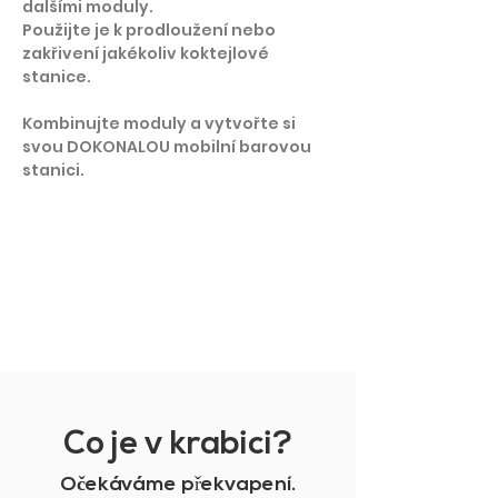
dalšími moduly.
Použijte je k prodloužení nebo
zakřivení jakékoliv koktejlové
stanice.
Kombinujte moduly a vytvořte si
svou DOKONALOU mobilní barovou
stanici.
NAČÍST VÍCE
Co je v krabici?
O
č
ekáváme překvapení.