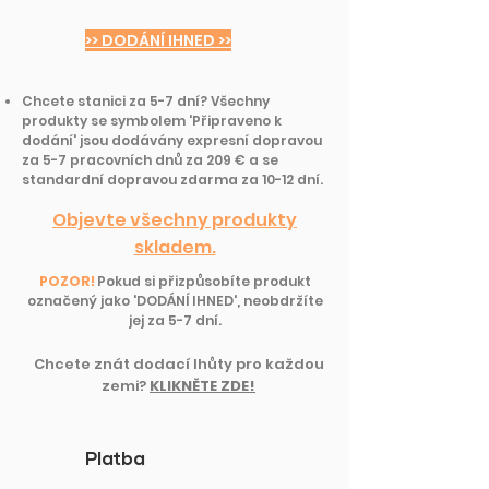
>> DODÁNÍ IHNED >>
Chcete stanici za 5-7 dní? Všechny
produkty se symbolem 'Připraveno k
dodání' jsou dodávány expresní dopravou
za 5-7 pracovních dnů za 209 € a se
standardní dopravou zdarma za 10-12 dní.
Objevte všechny produkty
skladem.
POZOR!
Pokud si přizpůsobíte produkt
označený jako 'DODÁNÍ IHNED', neobdržíte
jej za 5-7 dní.
Chcete znát dodací lhůty pro každou
zemi?
KLIKNĚTE ZDE!
Platba