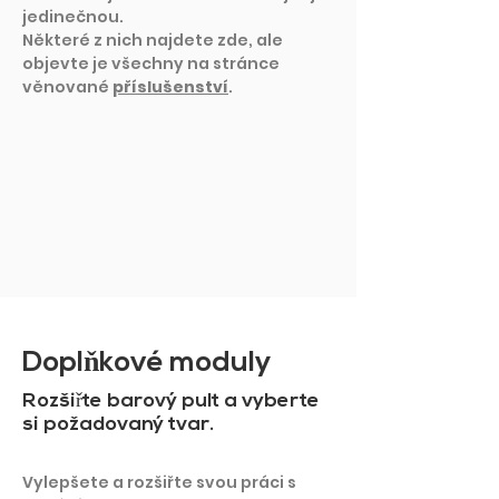
jedinečnou.
Některé z nich najdete zde, ale
objevte je všechny na stránce
věnované
příslušenství
.
NAČÍST VÍCE
Dopl
ň
kové moduly
Rozšiřte barový pult a vyberte
si požadovaný tvar.
Vylepšete a rozšiřte svou práci s