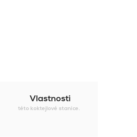
Vlastnosti
této koktejlové stanice.