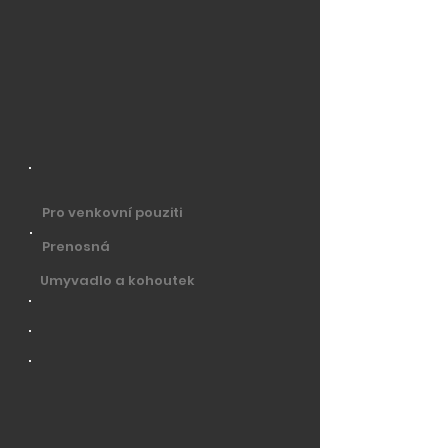
Pro venkovní pouziti
Prenosná
Umyvadlo a kohoutek