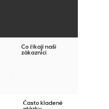
STRANA NAHORU
Co
ř
íkají naši
zákazníci
Č
asto kladené