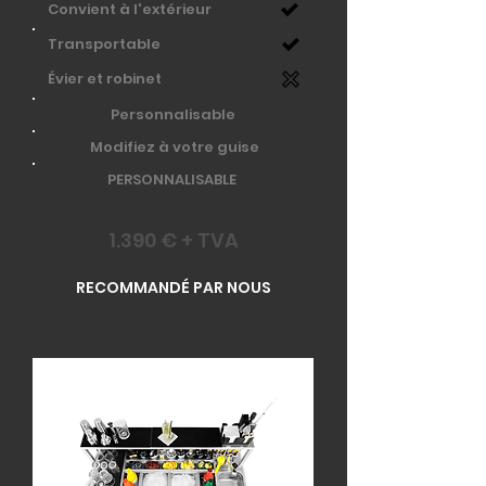
Convient à l'extérieur
Transportable
Évier et robinet
Personnalisable
Modifiez à votre guise
PERSONNALISABLE
1.390 € + TVA
RECOMMANDÉ PAR NOUS