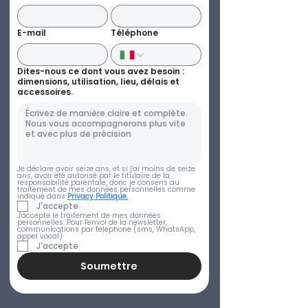
E-mail
Téléphone
Dites-nous ce dont vous avez besoin :
dimensions, utilisation, lieu, délais et
accessoires.
Je déclare avoir seize ans, et si j'ai moins de seize 
ans, avoir été autorisé par le titulaire de la 
responsabilité parentale, donc je consens au 
traitement de mes données personnelles comme 
indiqué dans 
Privacy Politique.
J'accepte
J'accepte le traitement de mes données 
personnelles. Pour l'envoi de la newsletter, 
communications par téléphone (sms, WhatsApp, 
appel vocal)
J'accepte
Soumettre