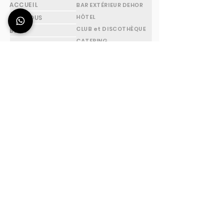
ACCUEIL
BAR EXTÉRIEUR DEHOR
HÔTEL
SUR NOUS
CLUB et DISCOTHÈQUE
BLOG
CATERING
CONTACT
BAR ET PUB INTERIEUR
FAQs
PISCINE ET SPA
RESTAURANT
JARDIN D'ÉTÉ
STANDS DE FOIRE
MAISON
FESTIVALS et ÉVÉNEMENTS
FLAIR BARTENDING
PLAGE
CABINS ET REFUGEES
ÉCOLE - FORMATION
ADRESSE
HORAIRES
Station Deus ® une
de Lundi à Vendredi