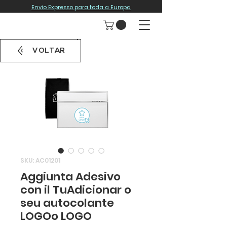
Envio Expresso para toda a Europa
VOLTAR
SKU: AC01201
Aggiunta Adesivo
con il TuAdicionar o
seu autocolante
LOGOo LOGO