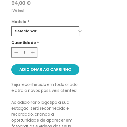
Preço
94,00 €
IVA incl.
Modelo
*
Quantidade
*
ADICIONAR AO CARRINHO
Seja reconhecido
em todo o lado
e atraia novos possíveis clientes!
Ao adicionar
o l
ogótipo à sua
estação, será
reconhecido e
recordado, criando a
oportunidade de aparecer em
fotografias e vídeos dos seus