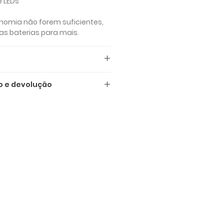
e LEDs
tnomia não forem suficientes,
as baterias para mais.
dicados são IVA INCLUÍDO (IVA
o e devolução
ga
o seguinte
 Itália como para o
ria 2 cabos
o normal para toda a Itália é
omendas superiores a 100
os seus dados de faturação e
io o preço é de 29 euros e
A no momento da compra.
 úteis a partir do momento da
 disso, quiser receber a sua
apidamente, existe a opção
 com um custo de 59 euros,
comenda em 1-2 dias úteis a
o do pagamento!