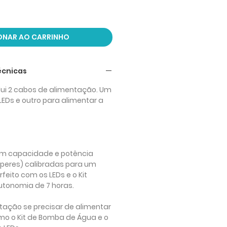
ONAR AO CARRINHO
écnicas
nclui 2 cabos de alimentação. Um
LEDs e outro para alimentar a
m capacidade e potência
peres) calibradas para um
eito com os LEDs e o Kit
utonomia de 7 horas.
ntação
se precisar de alimentar
mo o Kit de Bomba de Água e o