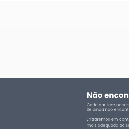
Não encont
Cada bar tem necessi
Se ainda não encontr
Entraremos em conta
mais adequada ao se