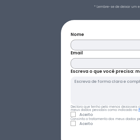
* Lembre-se de deixar um e
Nome
Email
Escreva o que você precisa: m
Declaro que tenho pelo menos dezasseis ano
meus dados pessoais como indicado na 
Aceito
Consinto o tratamento dos meus dados pe
Aceito