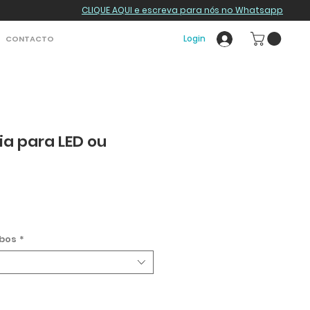
CLIQUE AQUI e escreva para nós no Whatsapp
Login
CONTACTO
ia para LED ou
bos
*