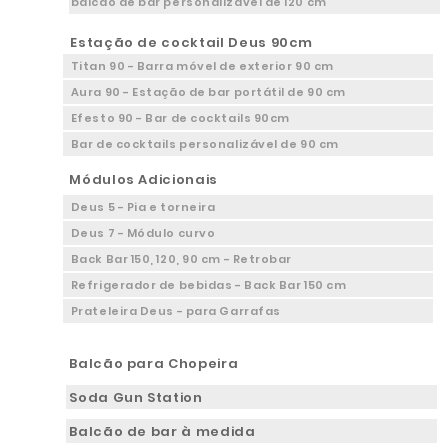
balcão de bar personalizável de 120 cm
Estação de cocktail Deus 90cm
Titan 90 - Barra móvel de exterior 90 cm
Aura 90 - Estação de bar portátil de 90 cm
Efesto 90 - Bar de cocktails 90cm
Bar de cocktails personalizável de 90 cm
Módulos Adicionais
Deus 5 - Pia e torneira
Deus 7 - Módulo curvo
Back Bar 150, 120, 90 cm - Retrobar
Refrigerador de bebidas - Back Bar 150 cm
Prateleira Deus - para Garrafas
Balcão para Chopeira
Soda Gun Station
Balcão de bar à medida