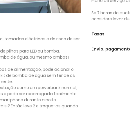
Plano de Serviço d
Se 7 horas de auo
considere levar du
Taxas
 tomadas eléctricas e do risco de ser
Os preços acima in
Envio, pagament
a 22%).
de pilhas para LED ou bomba.
de bomba de água, ou mesmo ambos!
Expedição e entre
O preço sem IVA é 
bos de alimentação, pode acionar o
Enviamos tanto em
- 122 € Kit de bate
u kit de bomba de água sem ter de os
estrangeiro. O envi
rente.
gratuito para enc
Poderá introduzir 
 a estação como um powerbank normal,
euros, caso contrár
descarregar o IV
 e pode ser recarregada facilmente
demora 7 a 10 dias
martphone durante a noite.
compra. Se, em vez
ra si? Então leve 2 e troque-as quando
encomenda mais r
de envio expresso:
receberá a sua en
partir do moment