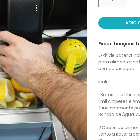
ADICI
Especificações t
O kit de bateria i
para alimentar os 
bomba de água.
Inclui:
1 Bateria de Lítio
co
(miliAmperes e Am
funcionamento perf
Bomba de Água.
A
2 Cabos de alime
tanto a Bateria co