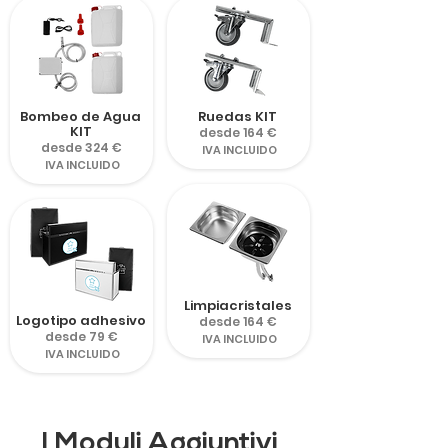
Bombeo de Agua
Ruedas KIT
KIT
desde 164 €
desde 324 €
IVA INCLUIDO
IVA INCLUIDO
Limpiacristales
Logotipo adhesivo
desde 164 €
desde 79 €
IVA INCLUIDO
IVA INCLUIDO
I Moduli Aggiuntivi