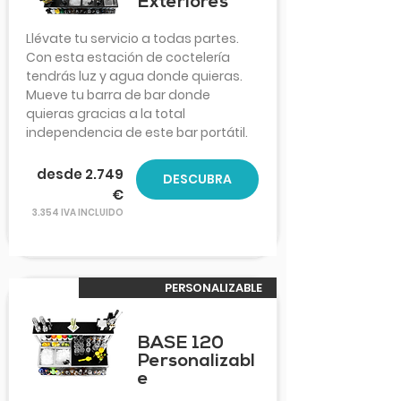
Exteriores
Llévate tu servicio a todas partes.
Con esta estación de coctelería
tendrás luz y agua donde quieras.
Mueve tu barra de bar donde
quieras gracias a la total
independencia de este bar portátil.
desde 2.749
DESCUBRA
€
3.354 IVA INCLUIDO
PERSONALIZABLE
BASE 120
Personalizabl
e