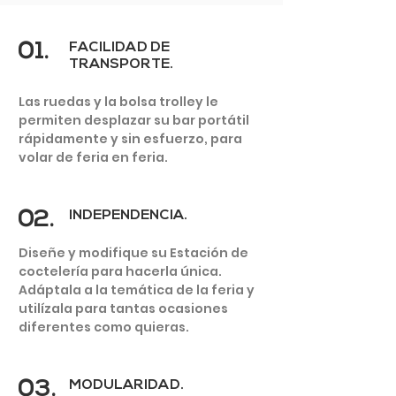
01.
FACILIDAD DE
TRANSPORTE.
Las ruedas y la bolsa trolley le
permiten desplazar su bar portátil
STANDS
rápidamente y sin esfuerzo, para
DE FERIA
volar de feria en feria.
02.
INDEPENDENCIA.
Diseñe y modifique su Estación de
coctelería para hacerla única.
Adáptala a la temática de la feria y
utilízala para tantas ocasiones
diferentes como quieras.
03.
MODULARIDAD.