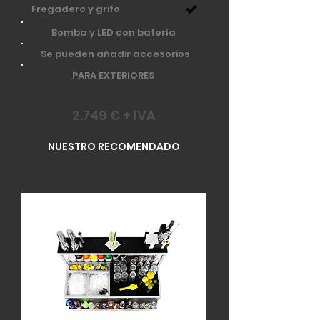
Fregadero y grifo
Bomba y LED con batería
Se pueden añadir accesorios
PARA EXTERIORES
2.749 € + IVA
NUESTRO RECOMENDADO