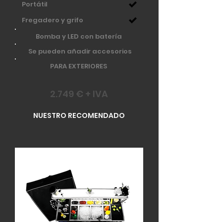
Portátil
Fregadero y grifo
Bomba y LED con batería
Se pueden añadir accesorios
PARA EXTERIORES
2.749 € + IVA
NUESTRO RECOMENDADO