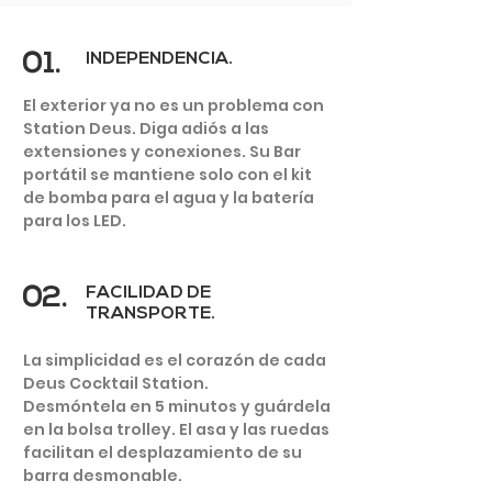
01.
INDEPENDENCIA.
El exterior ya no es un problema con
Station Deus. Diga adiós a las
extensiones y conexiones. Su Bar
JARDÍN
portátil se mantiene solo con el kit
DE VERANO
de bomba para el agua y la batería
para los LED.
02.
FACILIDAD DE
TRANSPORTE.
La simplicidad es el corazón de cada
Deus Cocktail Station.
Desmóntela en 5 minutos y guárdela
en la bolsa trolley. El asa y las ruedas
facilitan el desplazamiento de su
barra desmonable.