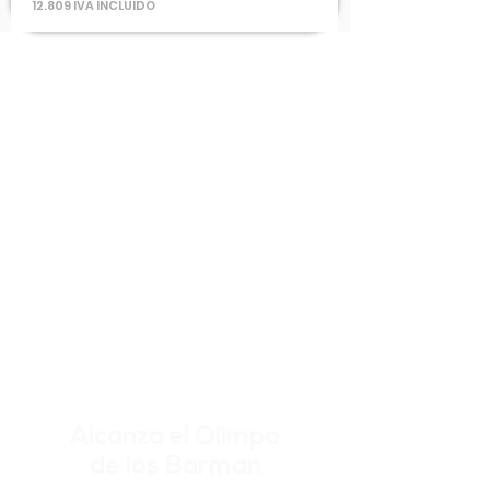
12.809 IVA INCLUIDO
Alcanza el Olimpo
de los Barman