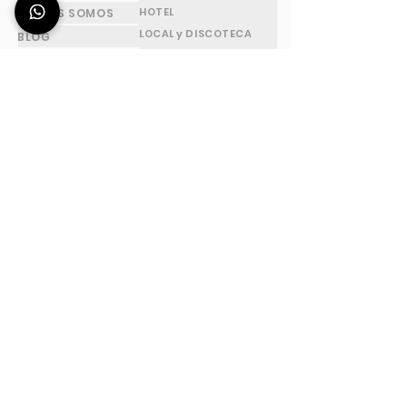
HOTEL
QUÉNES SOMOS
LOCAL y DISCOTECA
BLOG
CATERING
CONTACTOS
BAR Y PUB INTERNOS
FAQs
PISCINA Y SPA
RESTAURANTE
JARDÍN DE VERANO
STANDS DE FERIA
CASA
FESTIVALES y EVENTOS
FLAIR BARTENDING
PLAYA
CABAÑAS Y REFUGIOS
ESCUELA - FORMACIÓN
DIRECCIÓN
HORARIO
Estación Deus ® es
De Lunes a Viernes
una marca
De 8:00 a 17:00
registrada de