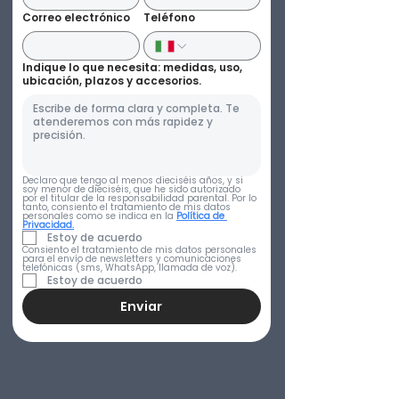
Correo electrónico
Teléfono
Indique lo que necesita: medidas, uso,
ubicación, plazos y accesorios.
Declaro que tengo al menos dieciséis años, y si 
soy menor de dieciséis, que he sido autorizado 
por el titular de la responsabilidad parental. Por lo 
tanto, consiento el tratamiento de mis datos 
personales como se indica en la 
Política de 
Privacidad.
Estoy de acuerdo
Consiento el tratamiento de mis datos personales 
para el envío de newsletters y comunicaciones 
telefónicas (sms, WhatsApp, llamada de voz).
Estoy de acuerdo
Enviar