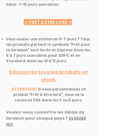
Délai : 7-10 jours ouvrables.
>> PRÊT À ÊTRE LIVRÉ >>
Vous voulez une station en 5-7 jours ? Tous
les produits portant le symbole "Prêt pour
la livraison" sont livrés en Express dans les
5 à 7 jours ouvrables pour 209 € et en
Standard dans les 10 à 12 jours.
Découvrez tous les produits en
stock.
ATTENTION !
Si vous personnalisez un
produit "Prêt à être livré", vous ne le
recevrez PAS dans les 3 ou 5 jours.
Voulez-vous connaître les délais de
livraison pour chaque pays ?
CLIQUEZ
ICI!