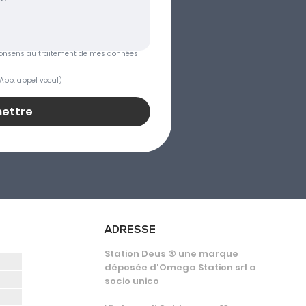
je consens au traitement de mes données 
App, appel vocal)
ettre
ADRESSE
Station Deus ® une marque
déposée d'Omega Station srl a
socio unico