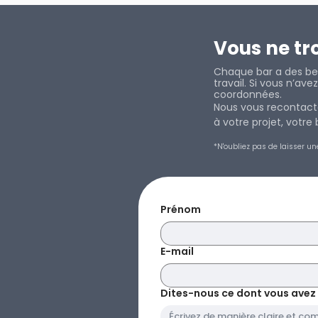
Vous ne tr
Chaque bar a des bes
travail. Si vous n’av
coordonnées.
Nous vous recontacte
à votre projet, votr
*N'oubliez pas de laisser un
Prénom
E-mail
Dites-nous ce dont vous avez be