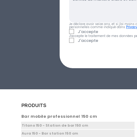
Je déclare avoir seize ans, et si j'ai moin
personnelles comme indiqué dans 
Privacy
J'accepte
J'accepte le traitement de mes données pe
J'accepte
PRODUITS
Bar mobile professionnel 150 cm
Titano 150 - Station de bar 150 cm
Aura 150 - Bar station 150 cm