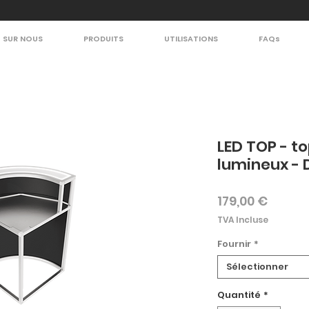
SUR NOUS
PRODUITS
UTILISATIONS
FAQs
LED TOP - t
lumineux - 
Prix
179,00 €
TVA Incluse
Fournir
*
Sélectionner
Quantité
*