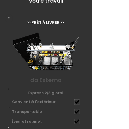
votre travail
>> PRÊT À LIVRER >>
da Esterno
Express 2/3 giorni
Convient à l'extérieur
Transportable
Évier et robinet