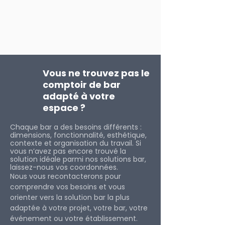
Vous ne trouvez pas le
comptoir de bar
adapté à votre
espace ?
Chaque bar a des besoins différents :
dimensions, fonctionnalité, esthétique,
contexte et organisation du travail. Si
vous n’avez pas encore trouvé la
solution idéale parmi nos solutions bar,
laissez-nous vos coordonnées.
Nous vous recontacterons pour
comprendre vos besoins et vous
orienter vers la solution bar la plus
adaptée à votre projet, votre bar, votre
événement ou votre éta
blissement.