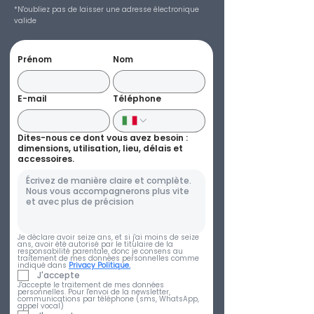
*N'oubliez pas de laisser une adresse électronique
valide
Prénom
Nom
E-mail
Téléphone
Dites-nous ce dont vous avez besoin :
dimensions, utilisation, lieu, délais et
accessoires.
Je déclare avoir seize ans, et si j'ai moins de seize 
ans, avoir été autorisé par le titulaire de la 
responsabilité parentale, donc je consens au 
traitement de mes données personnelles comme 
indiqué dans 
Privacy Politique.
J'accepte
J'accepte le traitement de mes données 
personnelles. Pour l'envoi de la newsletter, 
communications par téléphone (sms, WhatsApp, 
appel vocal)