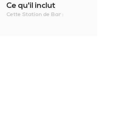
satisfait vous pouvez le
Ce qu'il inclut
remplacer ou le retourner et nous
vous rembourserons la totalité de
Cette Station de Bar :
l'achat moins les frais de
manutention. Pour en savoir plus,
consultez nos
Conditions
Générales de Vente
.