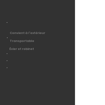
Convient à l'extérieur
Transportable
Évier et robinet
PAGE HAUT