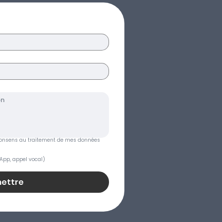
je consens au traitement de mes données 
App, appel vocal)
ettre