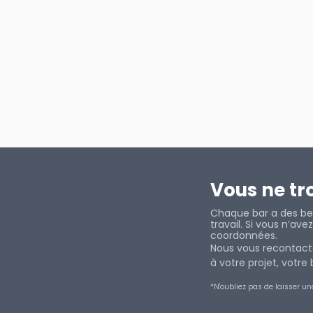
Vous ne tr
Chaque bar a des bes
travail. Si vous n’av
coordonnées.
Nous vous recontacte
à votre projet, votr
*N'oubliez pas de laisser un