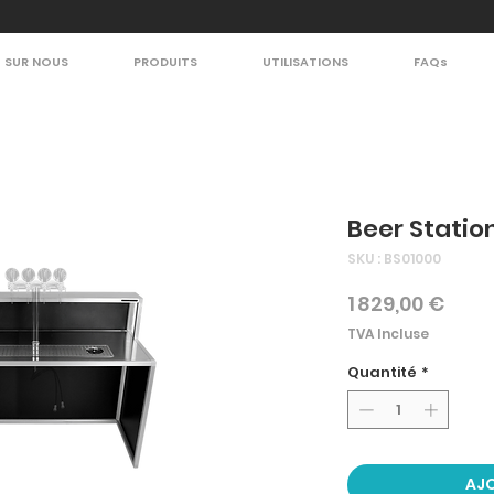
SUR NOUS
PRODUITS
UTILISATIONS
FAQs
Beer Statio
SKU : BS01000
Prix
1 829,00 €
TVA Incluse
Quantité
*
AJO