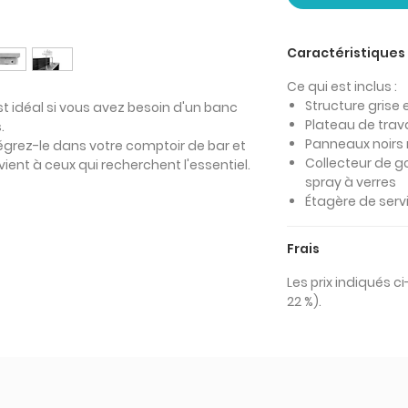
Caractéristiques
Ce qui est inclus :
Structure grise
st idéal si vous avez besoin d'un banc
Plateau de trava
.
Panneaux noirs
tégrez-le dans votre comptoir de bar et
Collecteur de g
ent à ceux qui recherchent l'essentiel.
spray à verres
Étagère de serv
Frais
Les prix indiqués c
22 %).