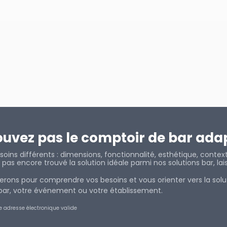
ouvez pas le comptoir de bar ada
oins différents : dimensions, fonctionnalité, esthétique, contex
ez pas encore trouvé la solution idéale parmi nos solutions bar, l
rons pour comprendre vos besoins et vous orienter vers la solu
e bar, votre événement ou votre éta
blissement.
e adresse électronique valide