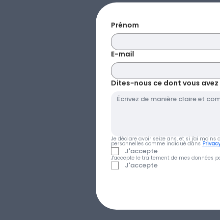
Prénom
E-mail
Dites-nous ce dont vous avez be
Je déclare avoir seize ans, et si j'ai moin
personnelles comme indiqué dans 
Privacy
J'accepte
J'accepte le traitement de mes données pe
J'accepte