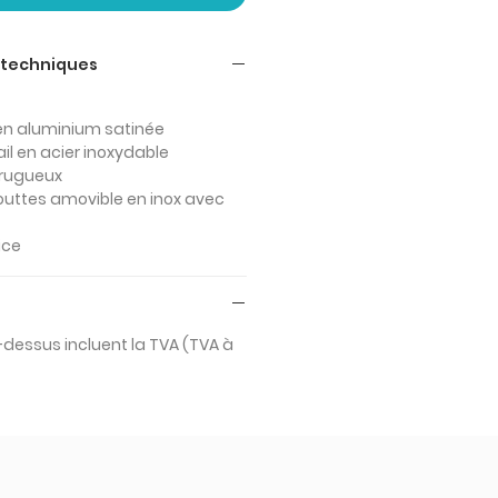
 techniques
 en aluminium satinée
il en acier inoxydable
 rugueux
outtes amovible en inox avec
ice
i-dessus incluent la TVA (TVA à