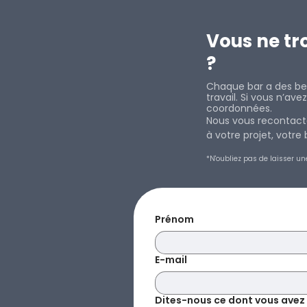
Vous ne tr
?
Chaque bar a des bes
travail. Si vous n’av
coordonnées.
Nous vous recontacte
à votre projet, votr
*N'oubliez pas de laisser un
Prénom
E-mail
Dites-nous ce dont vous avez be