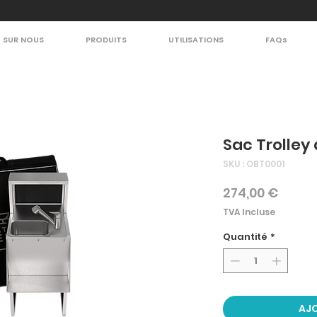
SUR NOUS
PRODUITS
UTILISATIONS
FAQs
Sac Trolley
SKU : OBT0001
Prix
274,00 €
TVA Incluse
Quantité
*
AJO