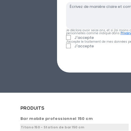
Je déclare avoir seize ans, et si j'ai moin
personnelles comme indiqué dans 
Privacy
J'accepte
J'accepte le traitement de mes données pe
J'accepte
PRODUITS
Bar mobile professionnel 150 cm
Titano 150 - Station de bar 150 cm