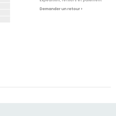
Expédition, retours et paiement
Demander un retour >