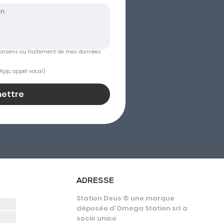
je consens au traitement de mes données 
App, appel vocal)
ettre
ADRESSE
Station Deus ® une marque
déposée d'Omega Station srl a
socio unico