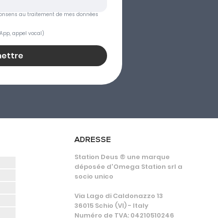
je consens au traitement de mes données 
App, appel vocal)
ettre
ADRESSE
Station Deus ® une marque
déposée d'Omega Station srl a
socio unico
Via Lago di Caldonazzo 13
36015 Schio (VI) - Italy
Numéro de TVA: 04210510246