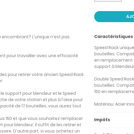
AJO
Caractéristiques
op encombrant? L'unique n'est pas
Speed Rack unique :
bouteilles. Compa
nt pour travailler avec une efficacité
en remplacement d
support à blendeur
des pour retirer votre ancien Speed Rack
Double Speed Rack 
e!
bouteilles. Compa
150 en remplaceme
le support pour blendeur et le Speed
che de votre station et plus à l'aise pour
Matériau: Acier in
apacité de 17 bouteilles, vous aurez tout
us 150 et que vous souhaitez remplacer
Impôts
 pour blendeur, il suffit de les retirer et
Les prix ci-dessus 
oire. D'autre part, si vous achetez un