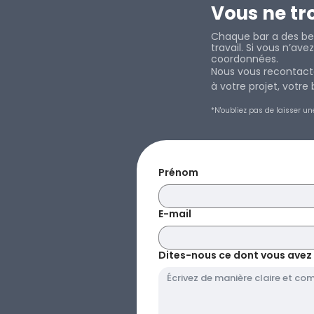
Vous ne tr
Chaque bar a des bes
travail. Si vous n’av
coordonnées.
Nous vous recontacte
à votre projet, votr
*N'oubliez pas de laisser un
Prénom
E-mail
Dites-nous ce dont vous avez be