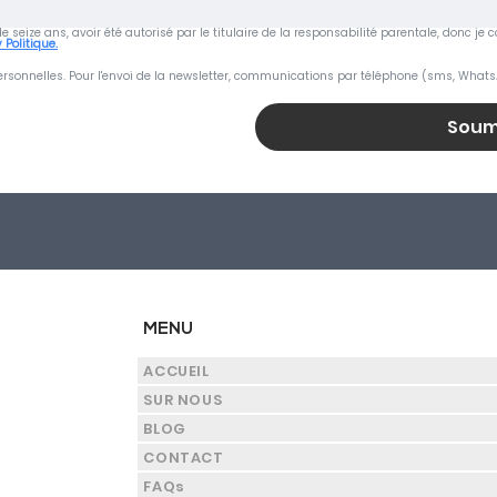
s de seize ans, avoir été autorisé par le titulaire de la responsabilité parentale, donc 
 Politique.
rsonnelles. Pour l'envoi de la newsletter, communications par téléphone (sms, Whats
Soum
MENU
ACCUEIL
SUR NOUS
BLOG
CONTACT
FAQs