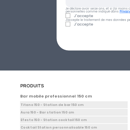
Je déclare avoir seize ans, et si j'ai moin
personnelles comme indiqué dans 
Privacy
J'accepte
J'accepte le traitement de mes données pe
J'accepte
PRODUITS
Bar mobile professionnel 150 cm
Titano 150 - Station de bar 150 cm
Aura 150 - Bar station 150 cm
Efesto 150 - Station cocktail 150 cm
Cocktail Station personnalisable 150 cm