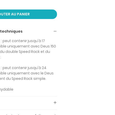
UTER AU PANIER
 techniques
 peut contenir jusqu'à 17
tible uniquement avec Deus 150
u double Speed Rack et du
.
: peut contenir jusqu'à 24
tible uniquement avec le Deus
nt du Speed Rack simple.
oxydable
sont TVA INCLUSE (22% TVA).