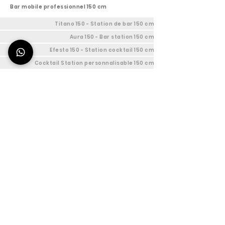
Bar mobile professionnel 150 cm
Titano 150 - Station de bar 150 cm
Aura 150 - Bar station 150 cm
Efesto 150 - Station cocktail 150 cm
Cocktail Station personnalisable 150 cm
Cocktail Station 120 cm
Titano 120 - Bar mobile professionnel 120 cm
Aura 120 - Bar mobile pliable 120 cm
Efesto 120 - Comptoir Bar 120 cm
Station cocktail personnalisable 120 cm
Station de bar 90 cm
Titano 90 - Bar mobile 90 cm
Aura 90 - Bar portable 90 cm
Efesto 90 - Comptoir Bar mobile 90 cm
Bar à cocktail personnalisable 90 cm
Modules Supplémentaires