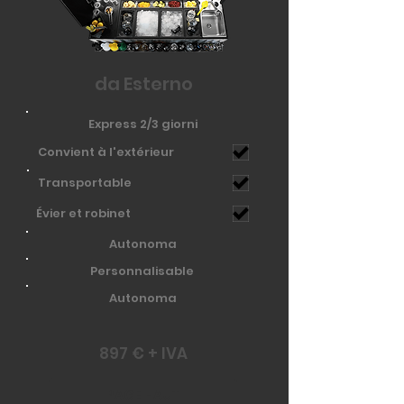
da Esterno
Express 2/3 giorni
Convient à l'extérieur
Transportable
Évier et robinet
Autonoma
Personnalisable
Autonoma
897 € + IVA
PAGE HAUT