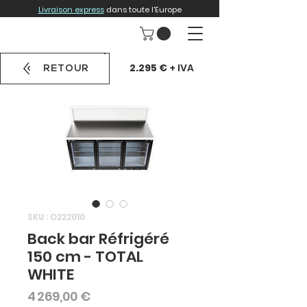
Livraison express
dans toute l'Europe
2.295 €
+ IVA
RETOUR
SKU : O222010
Back bar Réfrigéré
150 cm - TOTAL
WHITE
Prix
4 269,00 €