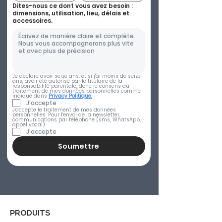
Dites-nous ce dont vous avez besoin :
dimensions, utilisation, lieu, délais et
accessoires.
Je déclare avoir seize ans, et si j'ai moins de seize 
ans, avoir été autorisé par le titulaire de la 
responsabilité parentale, donc je consens au 
traitement de mes données personnelles comme 
indiqué dans 
Privacy Politique.
J'accepte
J'accepte le traitement de mes données 
personnelles. Pour l'envoi de la newsletter, 
communications par téléphone (sms, WhatsApp, 
appel vocal)
J'accepte
Soumettre
PRODUITS